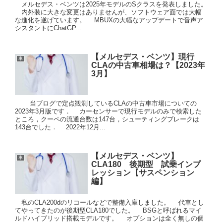
メルセデス・ベンツは2025年モデルのSクラスを発表しました。
内外装に大きな変更はありませんが、ソフトウェア面では大幅
な進化を遂げています。 MBUXの大幅なアップデートで音声ア
シスタントにChatGP...
【メルセデス・ベンツ】現行
車
CLAの中古車相場は？【2023年
3月】
当ブログで定点観測しているCLAの中古車市場についての
2023年3月版です． カーセンサーで現行モデルのみで検索した
ところ，クーペの流通台数は147台，シューティングブレークは
143台でした． 2022年12月...
【メルセデス・ベンツ】
車
CLA180 後期型 試乗インプ
レッション【サスペンション
編】
私のCLA200dのリコールなどで整備入庫しました。 代車とし
てやってきたのが後期型CLA180でした。 BSGと呼ばれるマイ
ルドハイブリッド搭載モデルです。 オプションは全く無しの個