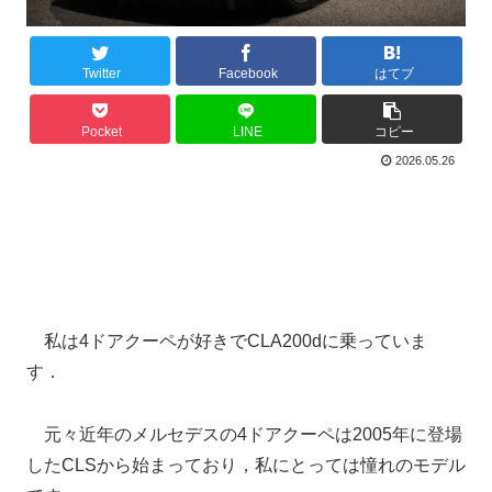
Twitter
Facebook
はてブ
Pocket
LINE
コピー
2026.05.26
私は4ドアクーペが好きでCLA200dに乗っていま
す．
元々近年のメルセデスの4ドアクーペは2005年に登場
したCLSから始まっており，私にとっては憧れのモデル