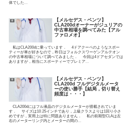
体でした...
【メルセデス・ベンツ】
車
CLA200dオーナーがジュリアの
中古車相場を調べてみた【アル
ファロメオ】
私はCLA200dに乗っています． 4ドアクーペのようなスポー
ティーが車が好きなので，昨日はフォルクスワーゲンアルテオン
の中古車相場について調べてみました． 今回は4ドアセダンでは
ありますが，相当にスポーティーでプレミア...
【メルセデス・ベンツ】
車
CLA200d フルデジタルメータ
ーの使い勝手【結局，切り替え
頻度は・・・】
CLA200dにはフル液晶のデジタルメーターが搭載されていま
す． サイズは10.25インチであり，上級クラスよりは1回り小さ
めですが，実用上は特に問題ありません． 私の前期型CLAは左
右のメーターリング内とメーターの間の...