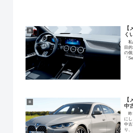
【
車
く
私は
目的
の個
「S
【
車
中
昨日
にし
中古
り、