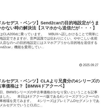
メルセデス・ベンツ】Send2carの目的地設定がうま
いかない時の解決法【スマホから送信だが・・・】
CLA200dに乗っています。 MBUXへ話しかけることで簡単に
地設定できますが、音声認識では伝わりにくい、ややこしい名前
人店なのへの目的地設定にはスマホアプリから目的地を送信する
end2car」機能を愛用してい...
2025.09.27
メルセデス・ベンツ】CLAより兄貴分の4シリーズの
古車価格は？【BMW4ドアクーペ】
、BMW3シリーズの中古車価格がかなり安いということを記事
ました。 本日は4ドアクーペ版である4シリーズグランクーペの
車相場を見てみます。 4シリーズはプレミアムDセグメントであ
メルセデスでいうとCLEに...