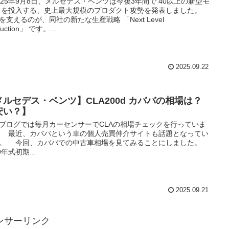
25年9月8日、メルセデス・ベンツは今後3年間で 40以上の新型モ
 を投入する、史上最大規模のプロダクト攻勢を発表しました。
を支えるのが、同社の新たな生産戦略 「Next Level
duction」 です。...
2025.09.22
メルセデス・ベンツ】CLA200d カババの相場は？
安い？】
ログでは毎月カーセンサーでCLAの相場チェックを行っていま
 最近、カババという車の個人売買仲介サイトも話題となってい
。 今回、カババでの中古車相場を見てみることにしました。
9年式初期...
2025.09.21
ンサーリンク