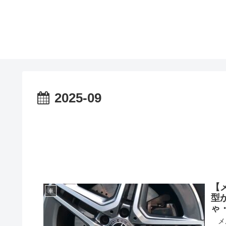
2025-09
【
車
型
ゃ
メル