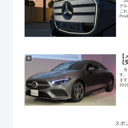
20
デル
これ
Pro
【
車
【
当ブ
す。
ます
201
スポ