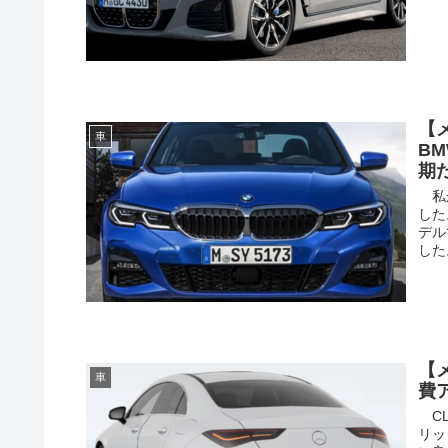
【
車
B
期
私が
した
デル
した。
【
車
費
CL
リッ