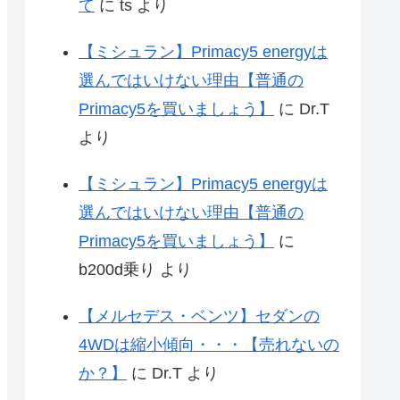
て
に
ts
より
【ミシュラン】Primacy5 energyは
選んではいけない理由【普通の
Primacy5を買いましょう】
に
Dr.T
より
【ミシュラン】Primacy5 energyは
選んではいけない理由【普通の
Primacy5を買いましょう】
に
b200d乗り
より
【メルセデス・ベンツ】セダンの
4WDは縮小傾向・・・【売れないの
か？】
に
Dr.T
より