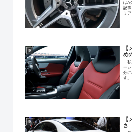
はA
記事
ミア
【
車
め
私は
ーシ
分に
す。 (
【
車
さ