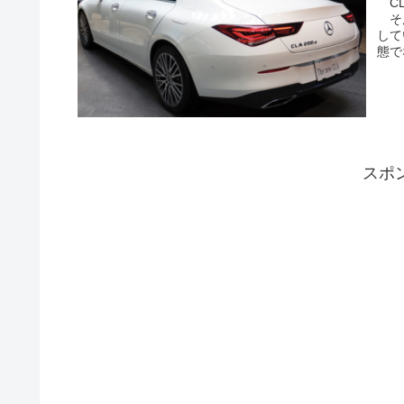
CL
そん
して
態で
スポ