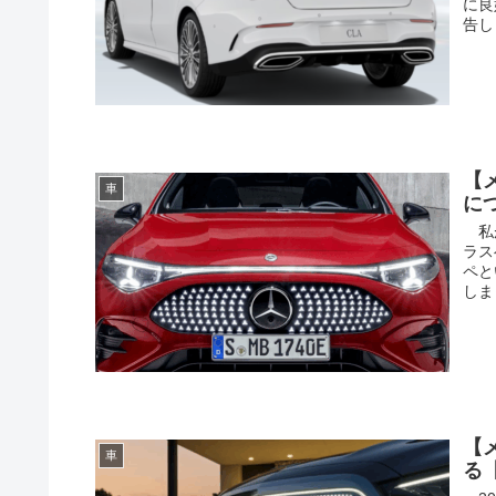
に良
告し
【
車
に
私が
ラス
ペと
しま
【
車
る