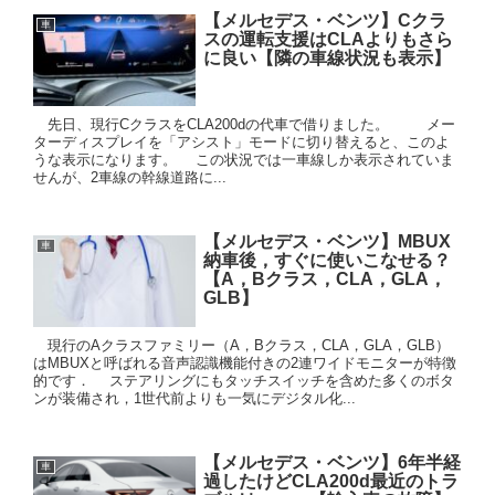
【メルセデス・ベンツ】Cクラ
車
スの運転支援はCLAよりもさら
に良い【隣の車線状況も表示】
先日、現行CクラスをCLA200dの代車で借りました。 メー
ターディスプレイを「アシスト」モードに切り替えると、このよ
うな表示になります。 この状況では一車線しか表示されていま
せんが、2車線の幹線道路に...
【メルセデス・ベンツ】MBUX
車
納車後，すぐに使いこなせる？
【A，Bクラス，CLA，GLA，
GLB】
現行のAクラスファミリー（A，Bクラス，CLA，GLA，GLB）
はMBUXと呼ばれる音声認識機能付きの2連ワイドモニターが特徴
的です． ステアリングにもタッチスイッチを含めた多くのボタ
ンが装備され，1世代前よりも一気にデジタル化...
【メルセデス・ベンツ】6年半経
車
過したけどCLA200d最近のトラ