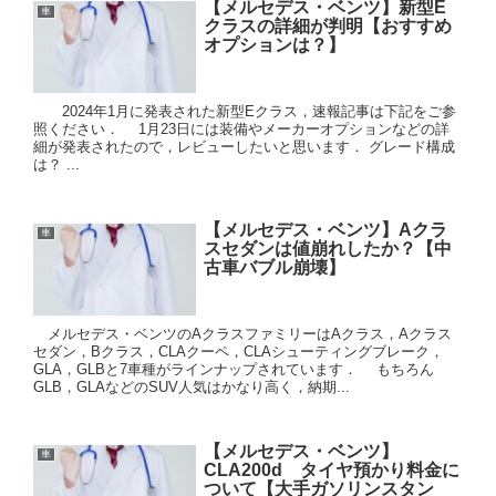
【メルセデス・ベンツ】新型E
車
クラスの詳細が判明【おすすめ
オプションは？】
2024年1月に発表された新型Eクラス，速報記事は下記をご参
照ください． 1月23日には装備やメーカーオプションなどの詳
細が発表されたので，レビューしたいと思います． グレード構成
は？ ...
【メルセデス・ベンツ】Aクラ
車
スセダンは値崩れしたか？【中
古車バブル崩壊】
メルセデス・ベンツのAクラスファミリーはAクラス，Aクラス
セダン，Bクラス，CLAクーペ，CLAシューティングブレーク，
GLA，GLBと7車種がラインナップされています． もちろん
GLB，GLAなどのSUV人気はかなり高く，納期...
【メルセデス・ベンツ】
車
CLA200d タイヤ預かり料金に
ついて【大手ガソリンスタン