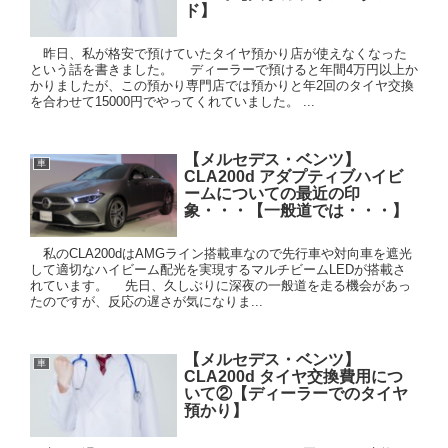
ド】
昨日、私が格安で預けていたタイヤ預かり店が使えなくなった
という話を書きました。 ディーラーで預けると年間4万円以上か
かりましたが、この預かり専門店では預かりと年2回のタイヤ交換
を合わせて15000円でやってくれていました。 ...
【メルセデス・ベンツ】
車
CLA200d アダプティブハイビ
ームについての最近の印
象・・・【一般道では・・・】
私のCLA200dはAMGライン搭載車なので先行車や対向車を遮光
して適切なハイビーム配光を実現するマルチビームLEDが搭載さ
れています。 先日、久しぶりに深夜の一般道を走る機会があっ
たのですが、反応の遅さが気になりま...
【メルセデス・ベンツ】
車
CLA200d タイヤ交換費用につ
いて②【ディーラーでのタイヤ
預かり】