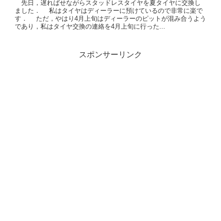
先日，遅ればせながらスタッドレスタイヤを夏タイヤに交換し
ました． 私はタイヤはディーラーに預けているので非常に楽で
す． ただ，やはり4月上旬はディーラーのピットが混み合うよう
であり，私はタイヤ交換の連絡を4月上旬に行った...
スポンサーリンク