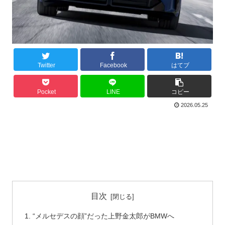
Twitter
Facebook
はてブ
Pocket
LINE
コピー
2026.05.25
目次
“メルセデスの顔”だった上野金太郎がBMWへ