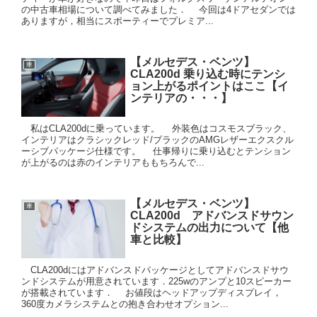
の中古車相場について調べてみました． 今回は4ドアセダンでは
ありますが，相当にスポーティーでプレミア...
【メルセデス・ベンツ】
車
CLA200d 乗り込む時にテンシ
ョン上がるポイントはここ【イ
ンテリアの・・・】
私はCLA200dに乗っています。 外装色はコスモスブラック、
インテリアはクラシックレッド/ブラックのAMGレザーエクスクル
ーシブパッケージ仕様です。 仕事帰りに乗り込むとテンション
が上がるのは赤のインテリアももちろんで...
【メルセデス・ベンツ】
車
CLA200d アドバンスドサウン
ドシステムの出力について【他
車と比較】
CLA200dにはアドバンスドパッケージとしてアドバンスドサウ
ンドシステムが用意されています．225wのアンプと10スピーカー
が搭載されています． お値段はヘッドアップディスプレイ，
360度カメラシステムとの抱き合わせオプション...