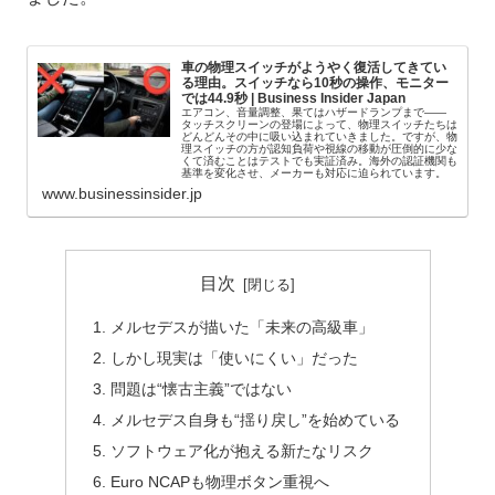
車の物理スイッチがようやく復活してきてい
る理由。スイッチなら10秒の操作、モニター
では44.9秒 | Business Insider Japan
エアコン、音量調整、果てはハザードランプまで——
タッチスクリーンの登場によって、物理スイッチたちは
どんどんその中に吸い込まれていきました。ですが、物
理スイッチの方が認知負荷や視線の移動が圧倒的に少な
くて済むことはテストでも実証済み。海外の認証機関も
基準を変化させ、メーカーも対応に迫られています。
www.businessinsider.jp
目次
メルセデスが描いた「未来の高級車」
しかし現実は「使いにくい」だった
問題は“懐古主義”ではない
メルセデス自身も“揺り戻し”を始めている
ソフトウェア化が抱える新たなリスク
Euro NCAPも物理ボタン重視へ