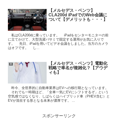
【メルセデス・ベンツ】
車
CLA200d iPadでのWeb会議に
ついて【デメリットも・・・】
私はCLA200dに乗っています。 iPadをセンターモニターの前
に立てかけて、大型洗濯バサミで固定する運用がお気に入りで
す。 先日、iPadを用いてビデオ会議をしました。当方のカメラ
はオフです。 し...
【メルセデス・ベンツ】電動化
車
戦略で車名が複雑化？【アウデ
ィも】
昨今、全世界的に自動車業界はEVへの移行期となっています。
それでも一時期ほど、「全車一気にEVにシフトするぞ」という
空気感ではなくなり、しばらくはハイブリッド車（PHEV含む）と
EVが混在する形となる未来が濃厚です。 ...
スポンサーリンク