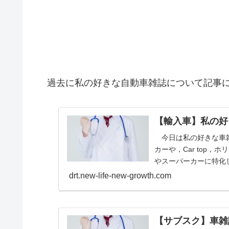
過去に私の好きな自動車雑誌について記事
【輸入車】私の好
今日は私の好きな車雑
カーや，Car top
やスーパーカーに特化し
drt.new-life-new-growth.com
【サブスク】車雑