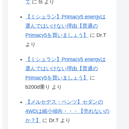
て
に
ts
より
【ミシュラン】Primacy5 energyは
選んではいけない理由【普通の
Primacy5を買いましょう】
に
Dr.T
より
【ミシュラン】Primacy5 energyは
選んではいけない理由【普通の
Primacy5を買いましょう】
に
b200d乗り
より
【メルセデス・ベンツ】セダンの
4WDは縮小傾向・・・【売れないの
か？】
に
Dr.T
より