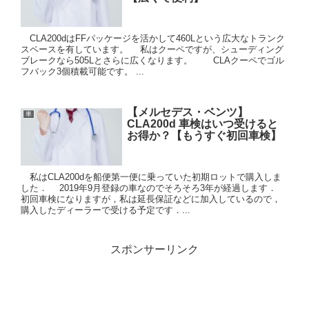
CLA200dはFFパッケージを活かして460Lという広大なトランク
スペースを有しています。 私はクーペですが、シューディング
ブレークなら505Lとさらに広くなります。 CLAクーペでゴル
フバック3個積載可能です。 ...
【メルセデス・ベンツ】
車
CLA200d 車検はいつ受けると
お得か？【もうすぐ初回車検】
私はCLA200dを船便第一便に乗っていた初期ロットで購入しま
した． 2019年9月登録の車なのでそろそろ3年が経過します．
初回車検になりますが，私は延長保証などに加入しているので，
購入したディーラーで受ける予定です．...
スポンサーリンク