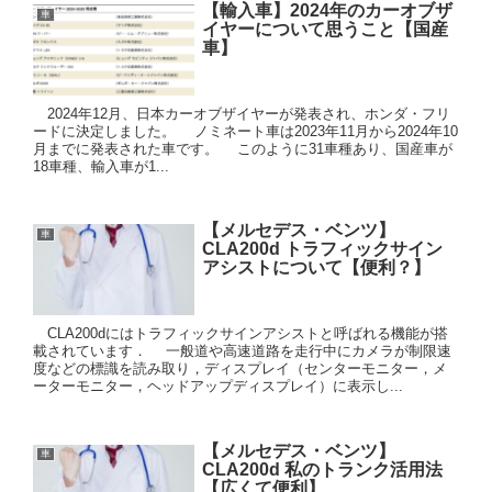
【輸入車】2024年のカーオブザ
車
イヤーについて思うこと【国産
車】
2024年12月、日本カーオブザイヤーが発表され、ホンダ・フリ
ードに決定しました。 ノミネート車は2023年11月から2024年10
月までに発表された車です。 このように31車種あり、国産車が
18車種、輸入車が1...
【メルセデス・ベンツ】
車
CLA200d トラフィックサイン
アシストについて【便利？】
CLA200dにはトラフィックサインアシストと呼ばれる機能が搭
載されています． 一般道や高速道路を走行中にカメラが制限速
度などの標識を読み取り，ディスプレイ（センターモニター，メ
ーターモニター，ヘッドアップディスプレイ）に表示し...
【メルセデス・ベンツ】
車
CLA200d 私のトランク活用法
【広くて便利】