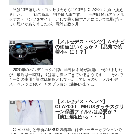
私は19年落ちのトヨタセリカから2019年にCLA200dに買い換え
ました。 初の新車、初の輸入車です。 当初は憧れの？メル
セデス・ベンツをマイナーとして乗り回すことについて気恥ずか
しい思いがありましたが、意外と数ヶ月...
【メルセデス・ベンツ】ARナビ
車
の価値はいくらか？【品薄で装
着不可に！？】
2020年のパンデミックの際に半導体不足が話題に上がりました
が、最近は一時期よりは落ち着いてきているようです。 それで
も一部の車用半導体は依然として不足しているのか、メルセデ
ス・ベンツにおいてもオプションに制約が出て...
【メルセデス・ベンツ】
車
CLA200d MBUXタッチスクリ
ーン保護フィルムは必要か？
【実は最初から・・・】
CLA200dなど最新のMBUX装着車にはディーラーオプションで