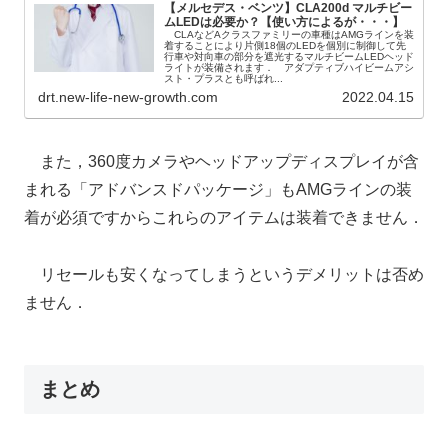
【メルセデス・ベンツ】CLA200d マルチビー
ムLEDは必要か？【使い方によるが・・・】
CLAなどAクラスファミリーの車種はAMGラインを装
着することにより片側18個のLEDを個別に制御して先
行車や対向車の部分を遮光するマルチビームLEDヘッド
ライトが装備されます． アダプティブハイビームアシ
スト・プラスとも呼ばれ...
drt.new-life-new-growth.com
2022.04.15
また，360度カメラやヘッドアップディスプレイが含
まれる「アドバンスドパッケージ」もAMGラインの装
着が必須ですからこれらのアイテムは装着できません．
リセールも安くなってしまうというデメリットは否め
ません．
まとめ