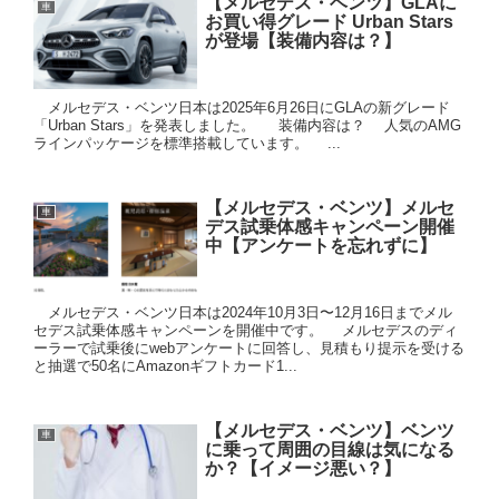
【メルセデス・ベンツ】GLAに
車
お買い得グレード Urban Stars
が登場【装備内容は？】
メルセデス・ベンツ日本は2025年6月26日にGLAの新グレード
「Urban Stars」を発表しました。 装備内容は？ 人気のAMG
ラインパッケージを標準搭載しています。 ...
【メルセデス・ベンツ】メルセ
車
デス試乗体感キャンペーン開催
中【アンケートを忘れずに】
メルセデス・ベンツ日本は2024年10月3日〜12月16日までメル
セデス試乗体感キャンペーンを開催中です。 メルセデスのディ
ーラーで試乗後にwebアンケートに回答し、見積もり提示を受ける
と抽選で50名にAmazonギフトカード1...
【メルセデス・ベンツ】ベンツ
車
に乗って周囲の目線は気になる
か？【イメージ悪い？】