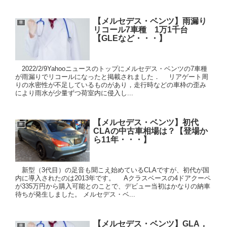
【メルセデス・ベンツ】雨漏り
車
リコール7車種 1万1千台
【GLEなど・・・】
2022/2/9Yahooニュースのトップにメルセデス・ベンツの7車種
が雨漏りでリコールになったと掲載されました． リアゲート周
りの水密性が不足しているものがあり，走行時などの車枠の歪み
により雨水が少量ずつ荷室内に侵入し...
【メルセデス・ベンツ】初代
車
CLAの中古車相場は？【登場か
ら11年・・・】
新型（3代目）の足音も聞こえ始めているCLAですが、初代が国
内に導入されたのは2013年です。 Aクラスベースの4ドアクーペ
が335万円から購入可能とのことで、デビュー当初はかなりの納車
待ちが発生しました。 メルセデス・ベ...
【メルセデス・ベンツ】GLA，
車