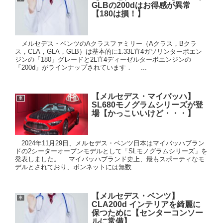
GLBの200dはお得感が異常
【180は損！】
メルセデス・ベンツのAクラスファミリー（Aクラス，Bクラ
ス，CLA，GLA，GLB）は基本的に1.33L直4ガソリンターボエン
ジンの「180」グレードと2L直4ディーゼルターボエンジンの
「200d」がラインナップされています． ...
【メルセデス・マイバッハ】
車
SL680モノグラムシリーズが登
場【かっこいいけど・・・】
2024年11月29日、メルセデス・ベンツ日本はマイバッハブラン
ドの2シーターオープンモデルとして「SLモノグラムシリーズ」を
発表しました。 マイバッハブランド史上、最もスポーティなモ
デルとされており、ボンネットには無数...
【メルセデス・ベンツ】
車
CLA200d インテリアを綺麗に
保つために【センターコンソー
ルに常備】