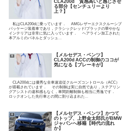
CLA200d 質感高いと感じさせ
る部分【センチュリーより
上？】
私はCLA200dに乗っています． AMGレザーエクスクルーシブ
パッケージ装着車であり，クラシックレッド/ブラックの華やかな
インテリアは非常に気に入っています． ヘアライン加工された
本アルミのパネルとダッシュ...
【メルセデス・ベンツ】
車
CLA200d ACCの制御のココが
気になる【ブレーキが】
CLA200dには優秀な全車速追従クルーズコントロール（ACC）
が搭載されています． その制御は実に自然であり，ステアリン
グアシストの違和感もなく，車間距離制御も相当に秀逸です．
ロックオンした先行車との間に割り込まれた...
【メルセデス・ベンツ】かつて
車
のトップ、上野金太郎氏がBMW
ジャパンへ移籍【時代の流れ
か】