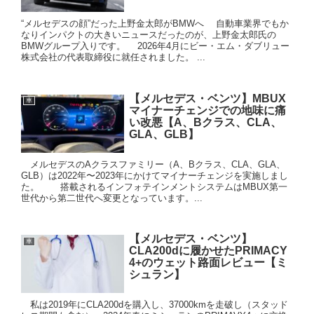
“メルセデスの顔”だった上野金太郎がBMWへ 自動車業界でもか
なりインパクトの大きいニュースだったのが、上野金太郎氏の
BMWグループ入りです。 2026年4月にビー・エム・ダブリュー
株式会社の代表取締役に就任されました。 ...
【メルセデス・ベンツ】MBUX
車
マイナーチェンジでの地味に痛
い改悪【A、Bクラス、CLA、
GLA、GLB】
メルセデスのAクラスファミリー（A、Bクラス、CLA、GLA、
GLB）は2022年〜2023年にかけてマイナーチェンジを実施しまし
た。 搭載されるインフォテインメントシステムはMBUX第一
世代から第二世代へ変更となっています。...
【メルセデス・ベンツ】
車
CLA200dに履かせたPRIMACY
4+のウェット路面レビュー【ミ
シュラン】
私は2019年にCLA200dを購入し、37000kmを走破し（スタッド