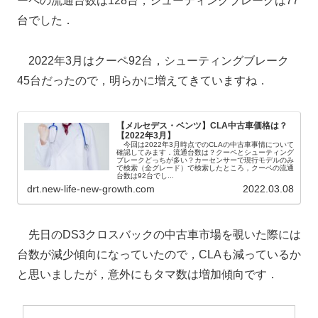
ーペの流通台数は128台，シューティングブレークは77
台でした．
2022年3月はクーペ92台，シューティングブレーク
45台だったので，明らかに増えてきていますね．
【メルセデス・ベンツ】CLA中古車価格は？
【2022年3月】
今回は2022年3月時点でのCLAの中古車事情について
確認してみます．流通台数は？クーペとシューティング
ブレークどっちが多い？カーセンサーで現行モデルのみ
で検索（全グレード）で検索したところ，クーペの流通
台数は92台でし...
drt.new-life-new-growth.com
2022.03.08
先日のDS3クロスバックの中古車市場を覗いた際には
台数が減少傾向になっていたので，CLAも減っているか
と思いましたが，意外にもタマ数は増加傾向です．