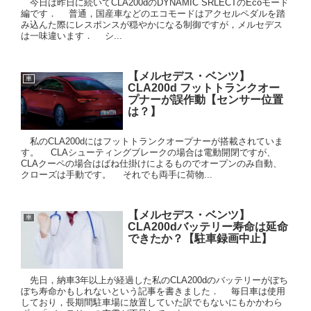
今日は昨日に続いてCLA200dのDYNAMIC SRLECTのEcoモード
編です． 普通，国産車などのエコモードはアクセルペダルを踏
み込んた際にレスポンスが穏やかになる制御ですが，メルセデス
は一味違います． シ...
【メルセデス・ベンツ】
車
CLA200d フットトランクオー
プナーが誤作動【センサー位置
は？】
私のCLA200dにはフットトランクオープナーが搭載されていま
す。 CLAシューティングブレークの場合は電動開閉ですが、
CLAクーペの場合はばね仕掛けによるものでオープンのみ自動、
クローズは手動です。 それでも両手に荷物...
【メルセデス・ベンツ】
車
CLA200dバッテリー寿命は延命
できたか？【駐車録画中止】
先日，納車3年以上が経過した私のCLA200dのバッテリーがぼち
ぼち寿命かもしれないという記事を書きました． 毎日車は使用
しており，長期間駐車場に放置していた訳でもないにもかかわら