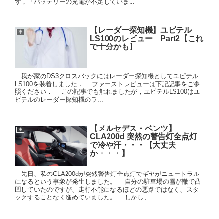
ず，「バッテリーの充電が不足していま...
【レーダー探知機】ユピテル
車
LS100のレビュー Part2【これ
で十分かも】
我が家のDS3クロスバックにはレーダー探知機としてユピテル
LS100を装着しました． ファーストレビューは下記記事をご参
照ください． この記事でも触れましたが，ユピテルLS100はユ
ピテルのレーダー探知機のラ...
【メルセデス・ベンツ】
車
CLA200d 突然の警告灯全点灯
で冷や汗・・・【大丈夫
か・・・】
先日、私のCLA200dが突然警告灯全点灯でギヤがニュートラル
になるという事象が発生しました。 自分の駐車場の雪が轍で凸
凹していたのですが、走行不能になるほどの悪路ではなく、スタ
ックすることなく進めていました。 しかし、...