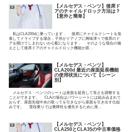
【メルセデス・ベンツ】後席ド
車
アのチャイルドロック方法は？
【意外と簡単】
私はCLA200dに乗っています． 後席にチャイルドシートを装
着してドライブする場合，子供がドアノブに興味津々で後席のド
アを開けてしまわないか心配になります． そのような場合の備
えとして後席ドアのチャイルドロック機能が搭...
【メルセデス・ベンツ】
車
CLA200d 最近の座面延長機能
の使用状況について【シーン
別】
メルセデス・ベンツのシートは座面を延長して長さを調整する
ことができます。 CLAの場合はパワーシートには組み込まれて
おらず、座面先端中央の取ってを引きながら座面を引き出す仕組
みです。 普段乗りでは乗降性を優先するために座...
【メルセデス・ベンツ】
車
CLA250とCLA35の中古車価格