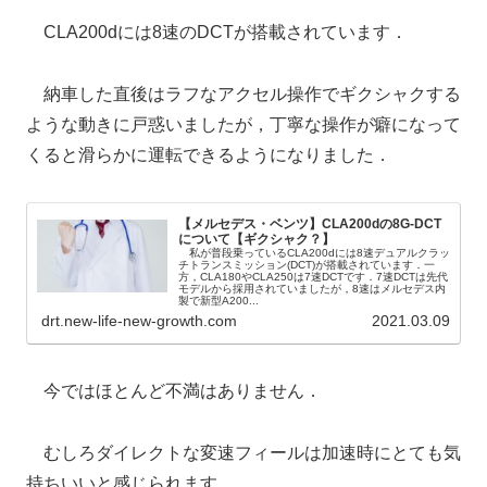
CLA200dには8速のDCTが搭載されています．
納車した直後はラフなアクセル操作でギクシャクする
ような動きに戸惑いましたが，丁寧な操作が癖になって
くると滑らかに運転できるようになりました．
【メルセデス・ベンツ】CLA200dの8G-DCT
について【ギクシャク？】
私が普段乗っているCLA200dには8速デュアルクラッ
チトランスミッション(DCT)が搭載されています．一
方，CLA180やCLA250は7速DCTです．7速DCTは先代
モデルから採用されていましたが，8速はメルセデス内
製で新型A200...
drt.new-life-new-growth.com
2021.03.09
今ではほとんど不満はありません．
むしろダイレクトな変速フィールは加速時にとても気
持ちいいと感じられます．