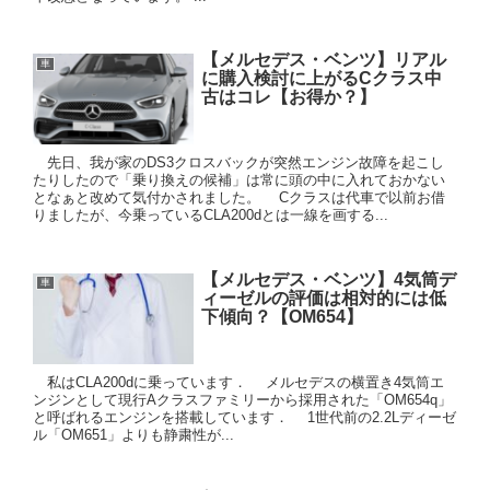
【メルセデス・ベンツ】リアル
車
に購入検討に上がるCクラス中
古はコレ【お得か？】
先日、我が家のDS3クロスバックが突然エンジン故障を起こし
たりしたので「乗り換えの候補」は常に頭の中に入れておかない
となぁと改めて気付かされました。 Cクラスは代車で以前お借
りましたが、今乗っているCLA200dとは一線を画する...
【メルセデス・ベンツ】4気筒デ
車
ィーゼルの評価は相対的には低
下傾向？【OM654】
私はCLA200dに乗っています． メルセデスの横置き4気筒エ
ンジンとして現行Aクラスファミリーから採用された「OM654q」
と呼ばれるエンジンを搭載しています． 1世代前の2.2Lディーゼ
ル「OM651」よりも静粛性が...