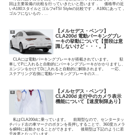
回は主要装備の比較を行っていきたいと思います． 価格帯の近
いA180スタイルとゴルフeTSI Styleの比較です． A180にあって，
ゴルフにないもの．...
【メルセデス・ベンツ】
車
CLA200d 電動パーキングブレ
ーキの挙動について【普段は意
識しないけど・・・。】
CLAには電動パーキングブレーキが搭載されています。 駐
車してPに入れると自動的にパーキングブレーキがかかりますし、
エンジンをかけてDに入れると自動的に解除されます。 一応、
ステアリング右側に電動パーキングブレーキのス...
【メルセデス・ベンツ】
車
CLA200d 走行中のカメラ表示
機能について【速度制限あり】
私はCLA200dに乗っています。 前期型なので、センタータッ
チパッド左の車マークのボタンを長押しすることで、360度カメラ
を瞬時に起動させることができます。 後期型は下記のように若
干改悪となっています。 ...