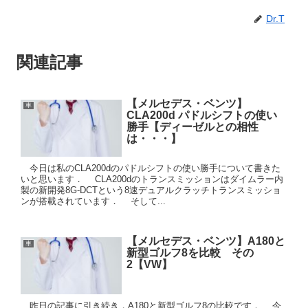
Dr.T
関連記事
【メルセデス・ベンツ】
車
CLA200d パドルシフトの使い
勝手【ディーゼルとの相性
は・・・】
今日は私のCLA200dのパドルシフトの使い勝手について書きた
いと思います． CLA200dのトランスミッションはダイムラー内
製の新開発8G-DCTという8速デュアルクラッチトランスミッショ
ンが搭載されています． そして...
【メルセデス・ベンツ】A180と
車
新型ゴルフ8を比較 その
2【VW】
昨日の記事に引き続き，A180と新型ゴルフ8の比較です． 今