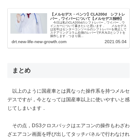
【メルセデス・ベンツ】CLA200d シフトレ
バー，ワイパーについて【メルセデス独特】
今日は私のCLA200dのシフトレバー，ワイパー，ウ
インカーについて書きたいと思います． メルセデス
は近年はセンターコンソールのシフトレバーを廃止して
ステアリングコラム右側のレバーでP,R,N,Dとシフトを
操作します．つまり国...
drt.new-life-new-growth.com
2021.05.04
まとめ
以上のように国産車とは異なった操作系を持つメルセ
デスですが，今となっては国産車以上に使いやすいと感
じてしまいます．
その点，DS3クロスバックはエアコンの操作もわざわ
ざエアコン画面を呼び出してタッチパネルで行わなけれ