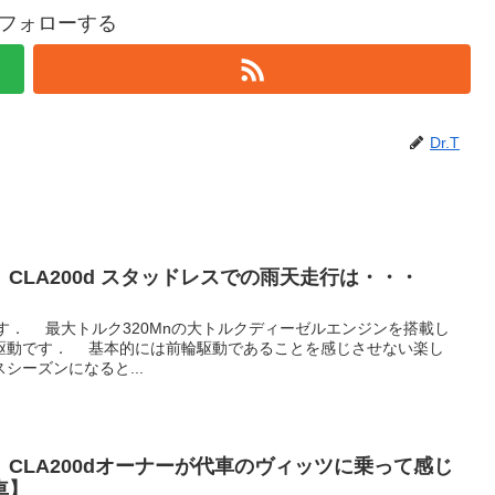
Tをフォローする
Dr.T
CLA200d スタッドレスでの雨天走行は・・・
ます． 最大トルク320Mnの大トルクディーゼルエンジンを搭載し
駆動です． 基本的には前輪駆動であることを感じさせない楽し
シーズンになると...
CLA200dオーナーが代車のヴィッツに乗って感じ
車】