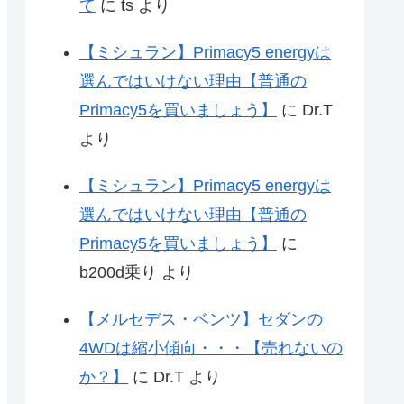
て
に
ts
より
【ミシュラン】Primacy5 energyは
選んではいけない理由【普通の
Primacy5を買いましょう】
に
Dr.T
より
【ミシュラン】Primacy5 energyは
選んではいけない理由【普通の
Primacy5を買いましょう】
に
b200d乗り
より
【メルセデス・ベンツ】セダンの
4WDは縮小傾向・・・【売れないの
か？】
に
Dr.T
より