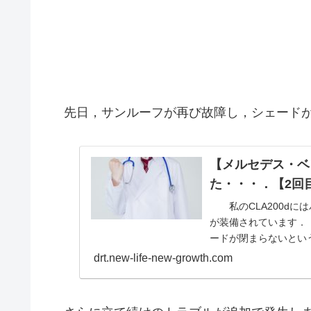
先日，サンルーフが再び故障し，シェードが
【メルセデス・ベン
た・・・．【2回
私のCLA200dに
が装備されています．
ードが閉まらないという
drt.new-life-new-growth.com