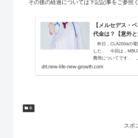
その後の経過については下記記事をご参照
【メルセデス・ベン
代金は？【意外と
昨日，CLA200d
した． 今回は，MB
費用についてです． 上
drt.new-life-new-growth.com
車
スポ