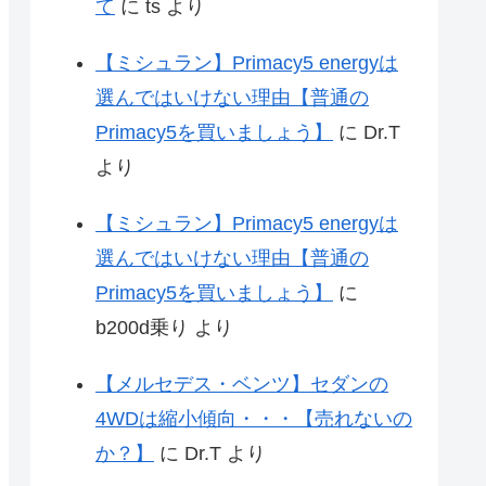
て
に
ts
より
【ミシュラン】Primacy5 energyは
選んではいけない理由【普通の
Primacy5を買いましょう】
に
Dr.T
より
【ミシュラン】Primacy5 energyは
選んではいけない理由【普通の
Primacy5を買いましょう】
に
b200d乗り
より
【メルセデス・ベンツ】セダンの
4WDは縮小傾向・・・【売れないの
か？】
に
Dr.T
より