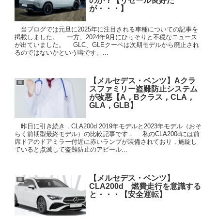
のか？【リセール良好だ
が・・・】
当ブログでは元旦に2025年に注目される車種についての記事を
掲載しました。 一方、2024年9月にひっそりと不穏なニュース
が出ていました。 GLC、GLEクーペは次期モデルから廃止され
るのではないかという噂です。...
【メルセデス・ベンツ】Aクラ
車
スファミリー盗難防止システム
が改悪【A，Bクラス，CLA，
GLA，GLB】
昨日に引き続き，CLA200d 2019年モデルと2023年モデル（おそ
らく前期型最終モデル）の比較記事です． 私のCLA200dには前
席ドアのドアミラー付近に赤いランプが装備されており，施錠し
ていると点滅して盗難防止のアピール...
【メルセデス・ベンツ】
車
CLA200d 燃費走行を意識する
と・・・【安全運転】