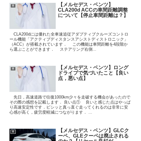
【メルセデス・ベンツ】
車
CLA200d ACCの車間距離調整
について【停止車間距離は？】
CLA200dには優れた全車速追従アダプティブクルーズコントロ
ール機能「アクティブディスタンスアシストディストロニック」
（ACC）が搭載されています． この機能は車間距離を4段階か
ら選ぶことができます． ステアリング右側...
【メルセデス・ベンツ】ロング
車
ドライブで気づいたこと【良い
点，悪い点】
先日，高速道路で往復1000km少々を走破する機会があったので
その際の感想を記載します． 良い点① 良いと感じた点はやっぱ
り高速安定性です．ビシッと真っ直ぐ走ってくれるのは非常に安
心感が高く，疲労度軽減につながります． ...
【メルセデス・ベンツ】GLCク
車
ーペ、GLEクーペは廃止される