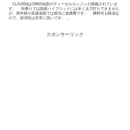
CLA200dはOM654q型のディーゼルエンジンが搭載されていま
す。 街乗りでは国産ハイブリッドには全く太刀打ちできません
が、郊外路や高速道路では相当に低燃費です。 燃料代も軽油な
ので、経済性は非常に高いです。 ...
スポンサーリンク