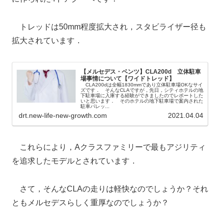
トレッドは50mm程度拡大され，スタビライザー径も
拡大されています．
【メルセデス・ベンツ】CLA200d 立体駐車
場事情について【ワイドトレッド】
CLA200dは全幅1830mmであり立体駐車場OKなサイ
ズです． そんなCLAですが，先日，シティホテルの地
下駐車場に入庫する経験ができましたのでレポートした
いと思います． そのホテルの地下駐車場で案内された
駐車パレッ...
drt.new-life-new-growth.com
2021.04.04
これらにより，Aクラスファミリーで最もアジリティ
を追求したモデルとされています．
さて，そんなCLAの走りは軽快なのでしょうか？それ
ともメルセデスらしく重厚なのでしょうか？