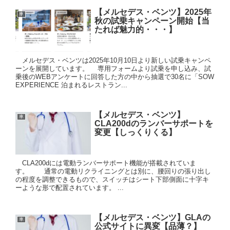
【メルセデス・ベンツ】2025年
車
秋の試乗キャンペーン開始【当
たれば魅力的・・・】
メルセデス・ベンツは2025年10月10日より新しい試乗キャンペ
ーンを展開しています。 専用フォームより試乗を申し込み、試
乗後のWEBアンケートに回答した方の中から抽選で30名に「SOW
EXPERIENCE 泊まれるレストラン...
【メルセデス・ベンツ】
車
CLA200dのランバーサポートを
変更【しっくりくる】
CLA200dには電動ランバーサポート機能が搭載されていま
す。 通常の電動リクライニングとは別に、腰回りの張り出し
の程度を調整できるもので、スイッチはシート下部側面に十字キ
ーような形で配置されています。 ...
【メルセデス・ベンツ】GLAの
車
公式サイトに異変【品薄？】