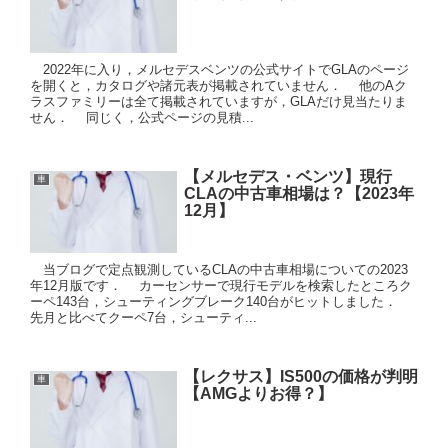
2022年に入り，メルセデスベンツの公式サイトでGLAのページ
を開くと，カタログや諸元表が掲載されていません． 他のAク
ラスファミリーは全て掲載されていますが，GLAだけ見当たりま
せん． 同じく，公式ページの見積...
【メルセデス・ベンツ】現行
車
CLAの中古車相場は？【2023年
12月】
当ブログで定点観測しているCLAの中古車相場についての2023
年12月版です． カーセンサーで現行モデルを検索したところク
ーペ143台，シューティングブレーク140台がヒットしました．
先月と比べてクーペ7台，シューティ...
【レクサス】IS500の価格が判明
車
【AMGよりお得？】