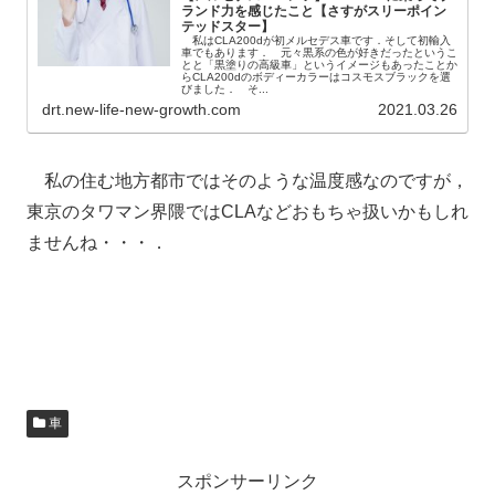
ランド力を感じたこと【さすがスリーポイン
テッドスター】
私はCLA200dが初メルセデス車です．そして初輸入
車でもあります． 元々黒系の色が好きだったというこ
とと「黒塗りの高級車」というイメージもあったことか
らCLA200dのボディーカラーはコスモスブラックを選
びました． そ...
drt.new-life-new-growth.com
2021.03.26
私の住む地方都市ではそのような温度感なのですが，
東京のタワマン界隈ではCLAなどおもちゃ扱いかもしれ
ませんね・・・．
車
スポンサーリンク