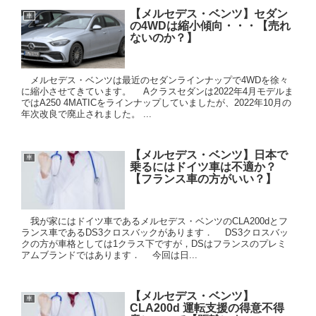
【メルセデス・ベンツ】セダン
車
の4WDは縮小傾向・・・【売れ
ないのか？】
メルセデス・ベンツは最近のセダンラインナップで4WDを徐々
に縮小させてきています。 Aクラスセダンは2022年4月モデルま
ではA250 4MATICをラインナップしていましたが、2022年10月の
年次改良で廃止されました。 ...
【メルセデス・ベンツ】日本で
車
乗るにはドイツ車は不適か？
【フランス車の方がいい？】
我が家にはドイツ車であるメルセデス・ベンツのCLA200dとフ
ランス車であるDS3クロスバックがあります． DS3クロスバッ
クの方が車格としては1クラス下ですが，DSはフランスのプレミ
アムブランドではあります． 今回は日...
【メルセデス・ベンツ】
車
CLA200d 運転支援の得意不得