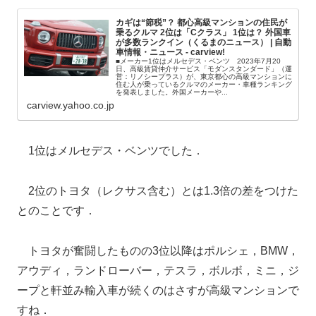
カギは“節税”？ 都心高級マンションの住民が
乗るクルマ 2位は「Cクラス」 1位は？ 外国車
が多数ランクイン（くるまのニュース） | 自動
車情報・ニュース - carview!
■メーカー1位はメルセデス・ベンツ 2023年7月20
日、高級賃貸仲介サービス「モダンスタンダード」（運
営：リノシープラス）が、東京都心の高級マンションに
住む人が乗っているクルマのメーカー・車種ランキング
を発表しました。外国メーカーや...
carview.yahoo.co.jp
1位はメルセデス・ベンツでした．
2位のトヨタ（レクサス含む）とは1.3倍の差をつけた
とのことです．
トヨタが奮闘したものの3位以降はポルシェ，BMW，
アウディ，ランドローバー，テスラ，ボルボ，ミニ，ジ
ープと軒並み輸入車が続くのはさすが高級マンションで
すね．