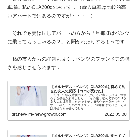
車場に私のCLA200dのみです．（輸入車率は比較的高
いアパートではあるのですが・・・．）
それでも妻は同じアパートの方から「旦那様はベンツ
に乗ってらっしゃるの？」と聞かれたりするようです．
私の友人からの評判も良く，ベンツのブランド力の強
さを感じさせられます．
【メルセデス・ベンツ】CLA200dを初めて見
せた友人の反応【ココが受けた】
先日，中学校時代の友人（男）と相当久しぶりに食事
をする機会がありました． その後，初めて私のCLAを
友人にお披露目したのですが，相当ウケが良かったで
す． 夜だったのでエクステリアの細部まではじっくり
は見せられませんでした...
drt.new-life-new-growth.com
2022.09.30
【メルセデス・ベンツ】CLA200dに乗ってブ