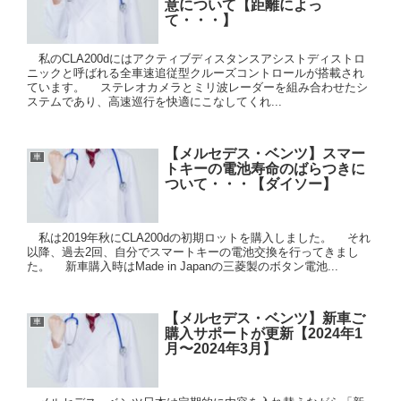
意について【距離によっ
て・・・】
私のCLA200dにはアクティブディスタンスアシストディストロ
ニックと呼ばれる全車速追従型クルーズコントロールが搭載され
ています。 ステレオカメラとミリ波レーダーを組み合わせたシ
ステムであり、高速巡行を快適にこなしてくれ...
【メルセデス・ベンツ】スマー
車
トキーの電池寿命のばらつきに
ついて・・・【ダイソー】
私は2019年秋にCLA200dの初期ロットを購入しました。 それ
以降、過去2回、自分でスマートキーの電池交換を行ってきまし
た。 新車購入時はMade in Japanの三菱製のボタン電池...
【メルセデス・ベンツ】新車ご
車
購入サポートが更新【2024年1
月〜2024年3月】