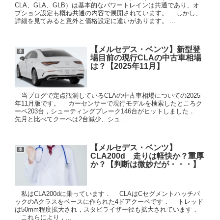
CLA、GLA、GLB）は基本的なパワートレインは共通であり、オ
プション設定も概ね共通の内容で展開されています。 しかし、
詳細を見てみると意外と価格設定に違いがあります。 ...
【メルセデス・ベンツ】新型登
車
場目前の現行CLAの中古車相場
は？【2025年11月】
当ブログで定点観測しているCLAの中古車相場についての2025
年11月版です。 カーセンサーで現行モデルを検索したところク
ーペ203台，シューティングブレーク146台がヒットしました．
先月と比べてクーペは2台減少、シュ...
【メルセデス・ベンツ】
車
CLA200d 走りは軽快か？重厚
か？【判断は微妙だが・・・】
私はCLA200dに乗っています． CLAはCセグメントハッチバ
ックのAクラスをベースに作られた4ドアクーペです． トレッド
は50mm程度拡大され，スタビライザー径も拡大されています．
これらにより，...