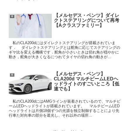
【メルセデス・ベンツ】ダイレ
車
クトステアリングについて再考
【Aクラスファミリー】
私のCLA200dにはダイレクトステアリングが搭載されていま
す． ダイレクトステアリングとは舵角に応じてステアリングの
ギヤ比を変える機構です．舵角が小さいときは切れ角が穏やかに
動き，舵角が大きくなるにつれてタイヤの切れ角の動きが...
【メルセデス・ベンツ】
車
CLA200d マルチビームLEDヘ
ッドライトのすごいところ【低
速でも】
私のCLA200dにはAMGラインが装着されているので、マルチビ
ームLEDヘッドライトが搭載されています。 マルチビームLED
ヘッドライトは片側18個ずつの光源を独立制御することにより先
行車た対向車の部分を遮光し、それ以外の場所...