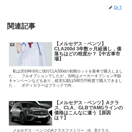
Dr.T
関連記事
【メルセデス・ベンツ】
車
CLA200d 3年数ヶ月経過し，価
落ちはどの程度か？【中古車市
場】
私は2019年9月に現行CLA200dの初期ロットを新車で購入しまし
た． フルオプションでしたが，当時はメーカーオプション半額
キャンペーンなどもあり，総支払額は580万円程度で購入できまし
た． ボディカラーはブラックで内...
【メルセデス・ベンツ】Aクラ
車
ス、CLA、GLBでAMGラインの
価格はこんなに違う【原因
は？】
メルセデス・ベンツのAクラスファミリー（A、Bクラス、