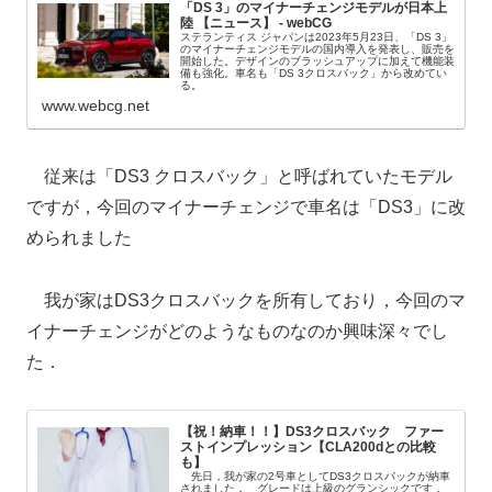
「DS 3」のマイナーチェンジモデルが日本上
陸 【ニュース】 - webCG
ステランティス ジャパンは2023年5月23日、「DS 3」
のマイナーチェンジモデルの国内導入を発表し、販売を
開始した。デザインのブラッシュアップに加えて機能装
備も強化。車名も「DS 3クロスバック」から改めてい
る。
www.webcg.net
従来は「DS3 クロスバック」と呼ばれていたモデル
ですが，今回のマイナーチェンジで車名は「DS3」に改
められました
我が家はDS3クロスバックを所有しており，今回のマ
イナーチェンジがどのようなものなのか興味深々でし
た．
【祝！納車！！】DS3クロスバック ファー
ストインプレッション【CLA200dとの比較
も】
先日，我が家の2号車としてDS3クロスバックが納車
されました． グレードは上級のグランシックです．