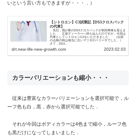
いという言い方もできますが・・・．）
【シトロエン】C3試乗記【DS3クロスバック
の代車】
先日，我が家のDS3クロスバックが初回車検を迎えま
した． 正規ディーラーへ持ち込んだのですが，今回は
代車としてシトロエンC3をいただきました． （以前
の点検の時は相当に古いマツダのベリーサでした．）
さて，DS3...
drt.new-life-new-growth.com
2023.02.03
カラーバリエーションも縮小・・・
従来は豊富なカラーバリエーションを選択可能で，ル
ーフ色も白，黒，赤から選択可能でした．
それが今回はボディカラーは4色まで縮小，ルーフ色
も黒だけになってしまいました．