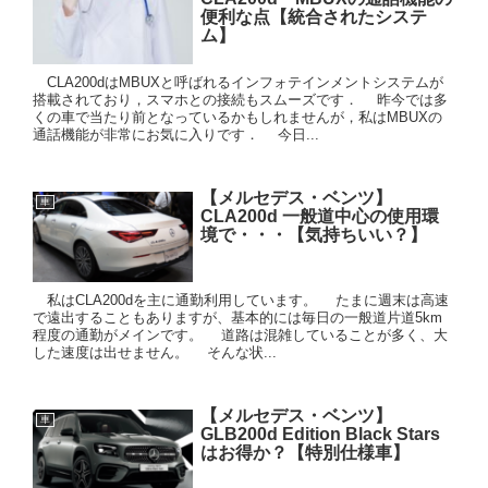
便利な点【統合されたシステ
ム】
CLA200dはMBUXと呼ばれるインフォテインメントシステムが
搭載されており，スマホとの接続もスムーズです． 昨今では多
くの車で当たり前となっているかもしれませんが，私はMBUXの
通話機能が非常にお気に入りです． 今日...
【メルセデス・ベンツ】
車
CLA200d 一般道中心の使用環
境で・・・【気持ちいい？】
私はCLA200dを主に通勤利用しています。 たまに週末は高速
で遠出することもありますが、基本的には毎日の一般道片道5km
程度の通勤がメインです。 道路は混雑していることが多く、大
した速度は出せません。 そんな状...
【メルセデス・ベンツ】
車
GLB200d Edition Black Stars
はお得か？【特別仕様車】