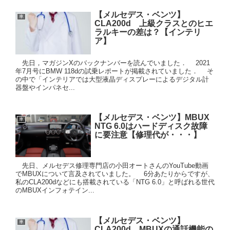
【メルセデス・ベンツ】
車
CLA200d 上級クラスとのヒエ
ラルキーの差は？【インテリ
ア】
先日，マガジンXのバックナンバーを読んでいました． 2021
年7月号にBMW 118dの試乗レポートが掲載されていました． そ
の中で「インテリアでは大型液晶ディスプレーによるデジタル計
器盤やインパネセ...
【メルセデス・ベンツ】MBUX
車
NTG 6.0はハードディスク故障
に要注意【修理代が・・・】
先日、メルセデス修理専門店の小田オートさんのYouTube動画
でMBUXについて言及されていました。 6分あたりからですが、
私のCLA200dなどにも搭載されている「NTG 6.0」と呼ばれる世代
のMBUXインフォテイン...
【メルセデス・ベンツ】
車
CLA200d MBUXの通話機能の