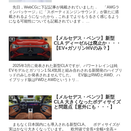
先日，WebCGに下記記事が掲載されていました． 「AMGラ
インパッケージ」に「スポーティエンジンサウンド」が新たに搭
載されるようになったから，これまでよりもうるさく感じるよう
になる可能性についても記載されています． ...
【メルセデス・ベンツ】新型
車
CLA ディーゼルは廃止か・・・
【EV+ガソリンHVのみ？】
2025年3月に発表された新型CLAですが、パワートレインは純
EVモデルとガソリン1.5L4気筒と組み合わされる新開発のハイブリ
ッドのみしか発表されませんでした。 EV版はRWDとAWD、ハ
イブリッド版はFWDとAWDというトリ...
【メルセデス・ベンツ】新型
車
CLA 大きくなったボディサイズ
と問題点【意外にも・・・】
まもなく日本国内にも導入される新型CLA。 ボディサイズが
実はかなり大きくなっています。 欧州値で全長×全幅×全高＝