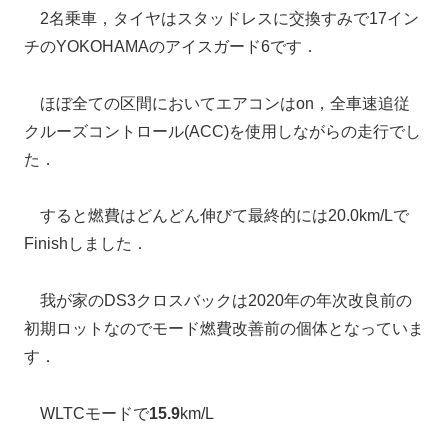
2名乗車，タイヤはスタッドレスに交換すみで17イン
チのYOKOHAMAのアイスガード6です．
ほぼ全ての区間においてエアコンはon，全車速追従
クルーズコントロール(ACC)を使用しながらの走行でし
た．
すると燃費はどんどん伸びて最終的には20.0km/Lで
Finishしました．
我が家のDS3クロスバックは2020年の年次改良前の
初期ロットなのでモード燃費改善前の個体となっていま
す．
WLTCモードで
15.9
km/L