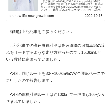
我が家はCLA200dとDS3クロスバックの2台体制で
す． 基本的には遠出をする際には燃費が良く，軽油が
安く，直進安定性も高いCLA200dを連れ出すことが多
いです． 先日，久しぶりにDS3クロスバックに乗っ...
drt.new-life-new-growth.com
2022.10.18
詳細は上記記事をご参照ください．
上記記事での高速燃費計測は高速道路の追越車線の流
れをリードするような走り方だったので，15.3km/Lと
いう数値に留まっていました．
今回，同じルートを80〜100km/hの安全運転ペースで
走行したので報告します．
今回の燃費計測ルートは約100kmで一般道も10%少々
含まれていました．