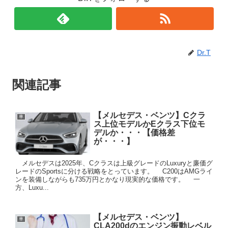
Dr.T
関連記事
【メルセデス・ベンツ】Cクラ
車
ス上位モデルかEクラス下位モ
デルか・・・【価格差
が・・・】
メルセデスは2025年、Cクラスは上級グレードのLuxuryと廉価グ
レードのSportsに分ける戦略をとっています。 C200はAMGライ
ンを装備しながらも735万円とかなり現実的な価格です。 一
方、Luxu...
【メルセデス・ベンツ】
車
CLA200dのエンジン振動レベル