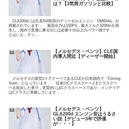
は？【3気筒ガソリンと比較】
CLA200dには2L直列4気筒のディーゼルエンジン「OM654q」が
搭載されています． 最高出力は150PS，最大トルク320Nmを発
生し，国内で普通に乗る分には必要十分以上のパワー感です．
とはいえ，ディ...
【メルセデス・ベンツ】CLE国
車
内導入間近【ディーザー開始】
メルセデスの新型2ドアクーペであるCLEが日本国内で「Coming
Soon」となっています． 従来のCクラスクーペとEクラスクー
ペを統合した車で，実質的にはCクラスベースであり，インテリア
はCクラスに準拠しています． ...
【メルセデス・ベンツ】
車
GLA200d エンジン音はうるさ
い説【デビュー3年で評価
が・・・】