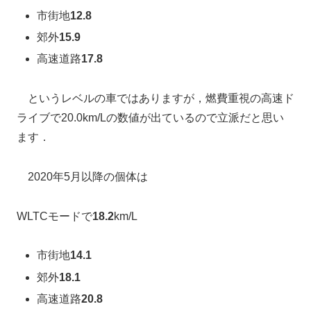
市街地
12.8
郊外
15.9
高速道路
17.8
というレベルの車ではありますが，燃費重視の高速ド
ライブで20.0km/Lの数値が出ているので立派だと思い
ます．
2020年5月以降の個体は
WLTCモードで
18.2
km/L
市街地
14.1
郊外
18.1
高速道路
20.8