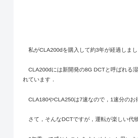
私がCLA200dを購入して約3年が経過しま
CLA200dには新開発の8G DCTと呼ば
れています．
CLA180やCLA250は7速なので，1速分の
さて，そんなDCTですが，運転が楽しい代