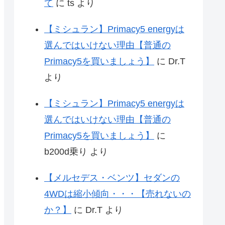
て
に
ts
より
【ミシュラン】Primacy5 energyは
選んではいけない理由【普通の
Primacy5を買いましょう】
に
Dr.T
より
【ミシュラン】Primacy5 energyは
選んではいけない理由【普通の
Primacy5を買いましょう】
に
b200d乗り
より
【メルセデス・ベンツ】セダンの
4WDは縮小傾向・・・【売れないの
か？】
に
Dr.T
より