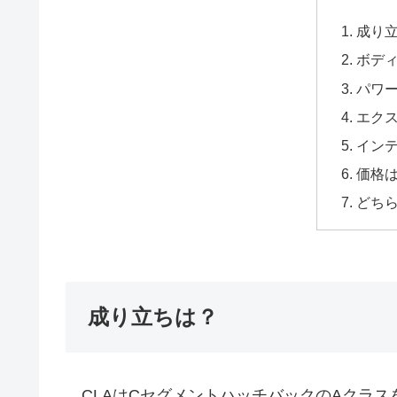
成り
ボデ
パワ
エク
イン
価格
どち
成り立ちは？
CLAはCセグメントハッチバックのAクラス