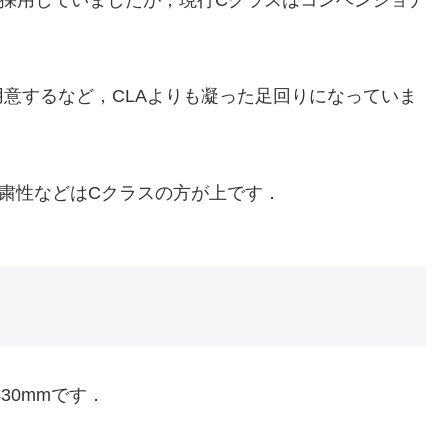
採用していましたが，現行Cクラスはコンベンショナ
意するなど，CLAよりも凝った足回りになっていま
粛性などはCクラスの方が上です．
430mmです．