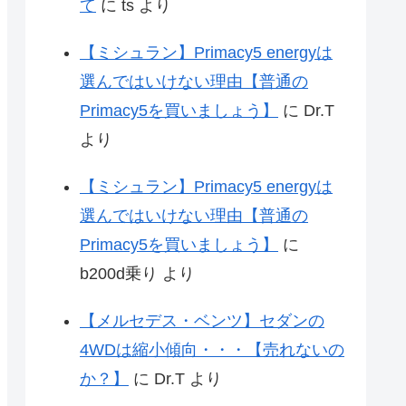
て
に
ts
より
【ミシュラン】Primacy5 energyは
選んではいけない理由【普通の
Primacy5を買いましょう】
に
Dr.T
より
【ミシュラン】Primacy5 energyは
選んではいけない理由【普通の
Primacy5を買いましょう】
に
b200d乗り
より
【メルセデス・ベンツ】セダンの
4WDは縮小傾向・・・【売れないの
か？】
に
Dr.T
より