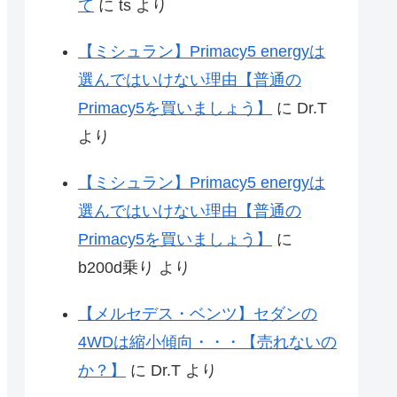
て
に
ts
より
【ミシュラン】Primacy5 energyは
選んではいけない理由【普通の
Primacy5を買いましょう】
に
Dr.T
より
【ミシュラン】Primacy5 energyは
選んではいけない理由【普通の
Primacy5を買いましょう】
に
b200d乗り
より
【メルセデス・ベンツ】セダンの
4WDは縮小傾向・・・【売れないの
か？】
に
Dr.T
より