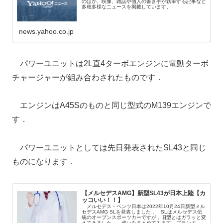
のほか、映像、雑誌や個人の書き手が執筆する記事など
多種多様なニュースを掲載しています。
news.yahoo.co.jp
パワーユニットは2L直4ターボエンジンに電動ターボ
チャージャーが組み合わされたものです．
エンジンはA45Sのものと同じ型式のM139エンジンで
す．
パワーユニットとしては先日発表されたSL43と同じ
ものになります．
【メルセデスAMG】新型SL43が日本上陸【カ
ッコいい！！】
メルセデス・ベンツ日本は2022年10月24日新型メル
セデスAMG SLを発表しました． SLはメルセデス伝
統のオープンスポーツカーですが，旧型とはガラッと変
えてきました． 違いをまとめてみます．ブランド...