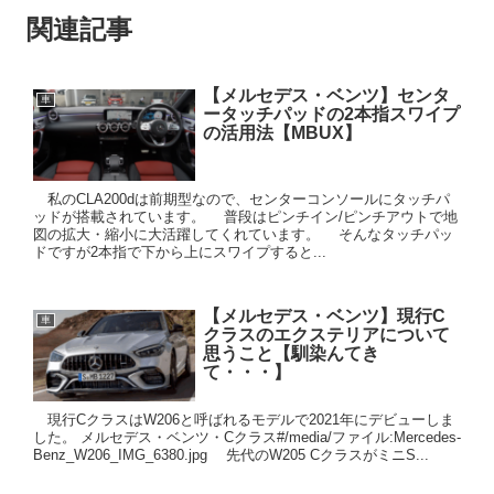
関連記事
【メルセデス・ベンツ】センタ
車
ータッチパッドの2本指スワイプ
の活用法【MBUX】
私のCLA200dは前期型なので、センターコンソールにタッチパ
ッドが搭載されています。 普段はピンチイン/ピンチアウトで地
図の拡大・縮小に大活躍してくれています。 そんなタッチパッ
ドですが2本指で下から上にスワイプすると...
【メルセデス・ベンツ】現行C
車
クラスのエクステリアについて
思うこと【馴染んてき
て・・・】
現行CクラスはW206と呼ばれるモデルで2021年にデビューしま
した。 メルセデス・ベンツ・Cクラス#/media/ファイル:Mercedes-
Benz_W206_IMG_6380.jpg 先代のW205 CクラスがミニS...