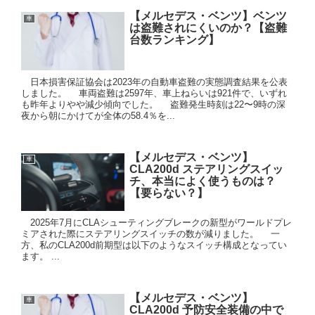
【メルセデス・ベンツ】ベンツ
車
は盗難されにくいのか？【盗難
台数ランキング】
日本損害保証協会は2023年の自動車盗難の実態調査結果を公表
しました。 車両盗難は2597年、車上ねらいは921件で、いずれ
も昨年よりやや減少傾向でした。 盗難発生時刻は22〜9時の深
夜から朝にかけてが全体の58.4％を...
【メルセデス・ベンツ】
車
CLA200d ステアリングスイッ
チ、本当によく使うものは？
【要らない？】
2025年7月にCLAシューティングブレークの新型がワールドプレ
ミアされた際にステアリングスイッチの数が減りました。 一
方、私のCLA200d前期型は以下のようなスイッチ構成となってい
ます。 ...
【メルセデス・ベンツ】
車
CLA200d 予防安全装備の中で