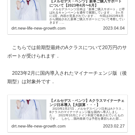
【メルセデス・ベンツ】新車ご購入サポート
について【2023年4月〜6月】
メルセデスベンツ日本は「新車ご購入サポート」と呼
ばれるキャンペーンを通年で展開しています． 3ヶ月
に1回，内容が見直されています． 今回は2023年4月
から開始された新車ご購入サポートについて考察してい
きます．...
drt.new-life-new-growth.com
2023.04.04
こちらでは前期型最終のAクラスについて20万円のサ
ポートが受けられます．
2023年2月に国内導入されたマイナーチェンジ版（後
期型）は対象外です．
【メルセデス・ベンツ】Aクラスマイナーチェ
ンジ日本導入【大誤算・・・】
2023年2月27日，メルセデスベンツ日本はAクラス，
Bクラスのマイナーチェンジ版を国内へ導入しまし
た． 2022年10月にドイツ本国で発表されていたもの
です． しかし，国内発表では予想を裏切られた部...
drt.new-life-new-growth.com
2023.02.27