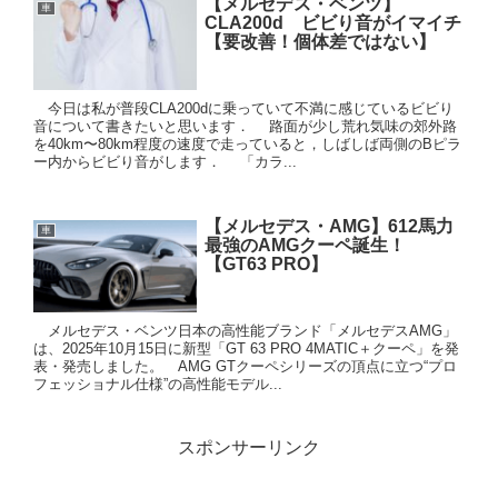
【メルセデス・ベンツ】
車
CLA200d ビビり音がイマイチ
【要改善！個体差ではない】
今日は私が普段CLA200dに乗っていて不満に感じているビビり
音について書きたいと思います． 路面が少し荒れ気味の郊外路
を40km〜80km程度の速度で走っていると，しばしば両側のBピラ
ー内からビビり音がします． 「カラ...
【メルセデス・AMG】612馬力
車
最強のAMGクーペ誕生！
【GT63 PRO】
メルセデス・ベンツ日本の高性能ブランド「メルセデスAMG」
は、2025年10月15日に新型「GT 63 PRO 4MATIC＋クーペ」を発
表・発売しました。 AMG GTクーペシリーズの頂点に立つ“プロ
フェッショナル仕様”の高性能モデル...
スポンサーリンク