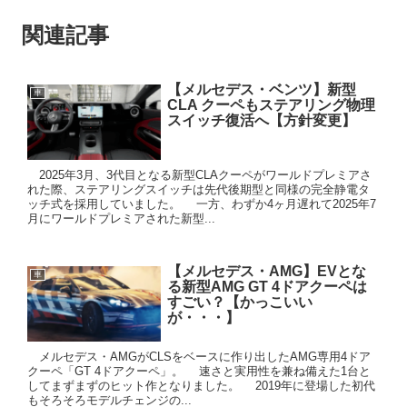
関連記事
【メルセデス・ベンツ】新型
車
CLA クーペもステアリング物理
スイッチ復活へ【方針変更】
2025年3月、3代目となる新型CLAクーペがワールドプレミアさ
れた際、ステアリングスイッチは先代後期型と同様の完全静電タ
ッチ式を採用していました。 一方、わずか4ヶ月遅れて2025年7
月にワールドプレミアされた新型...
【メルセデス・AMG】EVとな
車
る新型AMG GT 4ドアクーペは
すごい？【かっこいい
が・・・】
メルセデス・AMGがCLSをベースに作り出したAMG専用4ドア
クーペ「GT 4ドアクーペ」。 速さと実用性を兼ね備えた1台と
してまずまずのヒット作となりました。 2019年に登場した初代
もそろそろモデルチェンジの...