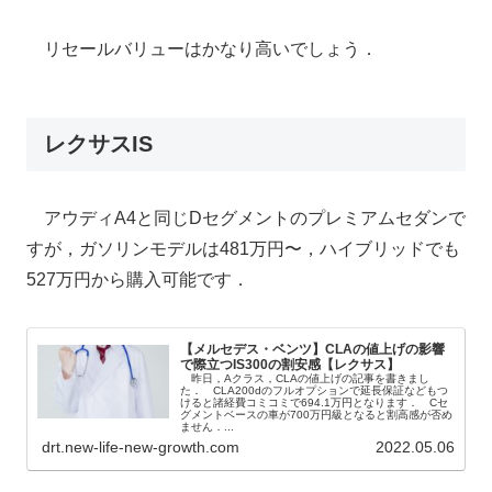
リセールバリューはかなり高いでしょう．
レクサスIS
アウディA4と同じDセグメントのプレミアムセダンで
すが，ガソリンモデルは481万円〜，ハイブリッドでも
527万円から購入可能です．
【メルセデス・ベンツ】CLAの値上げの影響
で際立つIS300の割安感【レクサス】
昨日，Aクラス，CLAの値上げの記事を書きまし
た． CLA200dのフルオプションで延長保証などもつ
けると諸経費コミコミで694.1万円となります． Cセ
グメントベースの車が700万円級となると割高感が否め
ません．...
drt.new-life-new-growth.com
2022.05.06