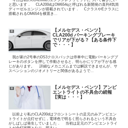
と思います． CLA200dはOM654qと呼ばれる新開発の直列4気筒
ディーゼルエンジンが搭載されています． CクラスやEクラスに
搭載されるOM654を横置き...
【メルセデス・ベンツ】
車
CLA200d パーキングブレーキ
でリアが下がる？【ある条件下
で・・・】
我が家の2号車のDS3クロスバックは停車中に電動パーキングブ
レーキのボタンを押して作動させると、明らかにリアが下がる感
じがあります。 詳細なメカニズムまでは解説できませんが、サ
スペンションのジオメトリーと関係があるようで...
【メルセデス・ベンツ】アンビ
車
エントライトの不具合の続報
【実は・・・】
以前より私のCLA200dはフロントシートの足元のみアンビエン
トライトが点灯せずに，電球色で明るく照らされるという不具合
がしばしば発生していました． 当初は足元のアンビエントライ
トが全灯状態となり，明るい...