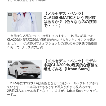
【メルセデス・ベンツ】
車
CLA250 4MATICという選択肢
はありか？【色々なものの狭間
で・・・】
今日はCLA250について考察してみます． 昨日の記事では
CLA200dと新型C220dの価格差がかなり大きいということを書き
ました． CLA200dフルオプションとC220dの素の状態で価格差
73万円でCクラスの方が高...
【メルセデス・ベンツ】モデル
車
末期CLA200dの現実的な価格を
考えてみる【Urban Stars】
2025年にすでにCLAは新型となる3代目がワールドプレミアされ
ています。 日本国内でももうすぐ導入が始まる見込みです。
2代目CLAはモデル末期となっていますが、Urban Starsというグレ
ード...