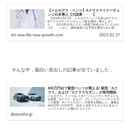
【メルセデス・ベンツ】Aクラスマイナーチェ
ンジ日本導入【大誤算・・・】
2023年2月27日，メルセデスベンツ日本はAクラス，
Bクラスのマイナーチェンジ版を国内へ導入しまし
た． 2022年10月にドイツ本国で発表されていたもの
です． しかし，国内発表では予想を裏切られた部...
drt.new-life-new-growth.com
2023.02.27
そんな中，面白い見出しの記事が出ていました．
400万円台で新型ベンツが買える! 新型「Aク
ラス」および「Aクラスセダン」が発売開始
メルセデス・ベンツは､スポーツコンパクトモデルとな
る新型「Aクラス」および、プレミアムコンパクトセダ
ンの新型「Aクラスセダン」の発売を開始した。価格は
498万円〜570万円。 目次 1 街中でもキビキビ走るコ
ンパクトボディが魅力2 エクステ
jikayosha.jp