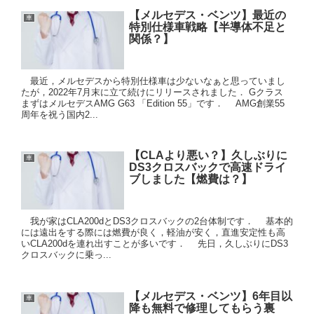
【メルセデス・ベンツ】最近の
車
特別仕様車戦略【半導体不足と
関係？】
最近，メルセデスから特別仕様車は少ないなぁと思っていまし
たが，2022年7月末に立て続けにリリースされました． Gクラス
まずはメルセデスAMG G63 「Edition 55」です． AMG創業55
周年を祝う国内2...
【CLAより悪い？】久しぶりに
車
DS3クロスバックで高速ドライ
ブしました【燃費は？】
我が家はCLA200dとDS3クロスバックの2台体制です． 基本的
には遠出をする際には燃費が良く，軽油が安く，直進安定性も高
いCLA200dを連れ出すことが多いです． 先日，久しぶりにDS3
クロスバックに乗っ...
【メルセデス・ベンツ】6年目以
車
降も無料で修理してもらう裏