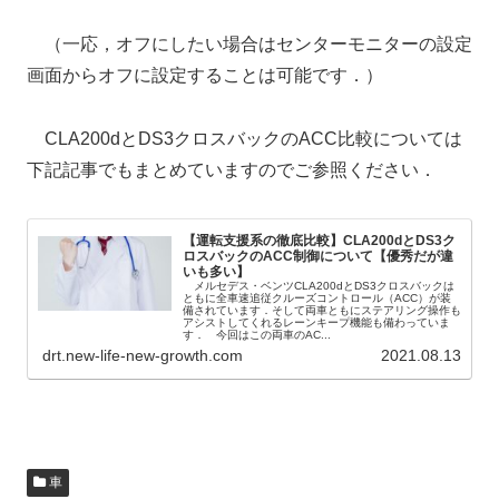
（一応，オフにしたい場合はセンターモニターの設定
画面からオフに設定することは可能です．）
CLA200dとDS3クロスバックのACC比較については
下記記事でもまとめていますのでご参照ください．
【運転支援系の徹底比較】CLA200dとDS3ク
ロスバックのACC制御について【優秀だが違
いも多い】
メルセデス・ベンツCLA200dとDS3クロスバックは
ともに全車速追従クルーズコントロール（ACC）が装
備されています．そして両車ともにステアリング操作も
アシストしてくれるレーンキープ機能も備わっていま
す． 今回はこの両車のAC...
drt.new-life-new-growth.com
2021.08.13
車