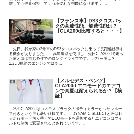
離しても停止保持してくれる便利な機能になります． ...
【フランス車】DS3クロスバッ
車
クの高速性能、燃費性能は？
【CLA200d比較すると・・・】
先日、我が家の2号車のDS3クロスバックに乗って長距離移動す
る機会がありました。 高速道路を使用し、先日CLA200dで走っ
た道とほぼ同じ条件でのロングドライブです。 パワー感は？
1.2L 3気筒のエンジンではあ...
【メルセデス・ベンツ】
車
CLA200d エコモードのエアコ
ンで真夏は耐えられるか？【検
証】
私のCLA200dはコスモスブラックのボディカラーかつサンルー
フ付きという最も暑い仕様です。 DYNAMIC SELECTと呼ばれ
る走行モード切り替えでECOモードを選択するとエアコンはマイ
ルドな制御に変更されるとされています。...