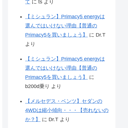
て
に
ts
より
【ミシュラン】Primacy5 energyは
選んではいけない理由【普通の
Primacy5を買いましょう】
に
Dr.T
より
【ミシュラン】Primacy5 energyは
選んではいけない理由【普通の
Primacy5を買いましょう】
に
b200d乗り
より
【メルセデス・ベンツ】セダンの
4WDは縮小傾向・・・【売れないの
か？】
に
Dr.T
より