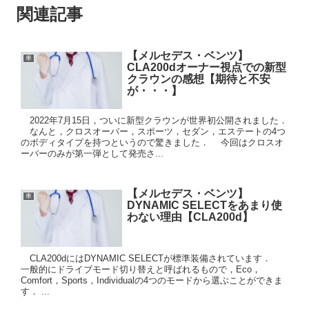
関連記事
【メルセデス・ベンツ】
車
CLA200dオーナー視点での新型
クラウンの感想【期待と不安
が・・・】
2022年7月15日，ついに新型クラウンが世界初公開されました．
なんと，クロスオーバー，スポーツ，セダン，エステートの4つ
のボディタイプを持つというので驚きました． 今回はクロスオ
ーバーのみが第一弾として発売さ...
【メルセデス・ベンツ】
車
DYNAMIC SELECTをあまり使
わない理由【CLA200d】
CLA200dにはDYNAMIC SELECTが標準装備されています．
一般的にドライブモード切り替えと呼ばれるもので，Eco，
Comfort，Sports，Individualの4つのモードから選ぶことができま
す． ...