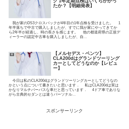
ク 1年定期点検はいくらかかっ
たか？【明細発表】
我が家のDS3クロスバックが4年目の1年点検を受けました。 1
年半落ちで中古で購入しましたが、すでに我が家にやってきてか
ら2年半が経過し、時の長さを感じます。 他の都道府県の正規デ
ィーラーの認定中古車を購入しましたが、自...
【メルセデス・ベンツ】
車
CLA200dはグランドツーリング
カーとしてどうなのか【レビュ
ー】
今日は私のCLA200dはグランドツーリングカーとしてどうなの
かという点について書きたいと思います． 私はCLA200dは実は
かなりマルチパーパスな車だと思っています． 4ドア車でありな
がら古典的セダンとは違うパーソナル...
スポンサーリンク