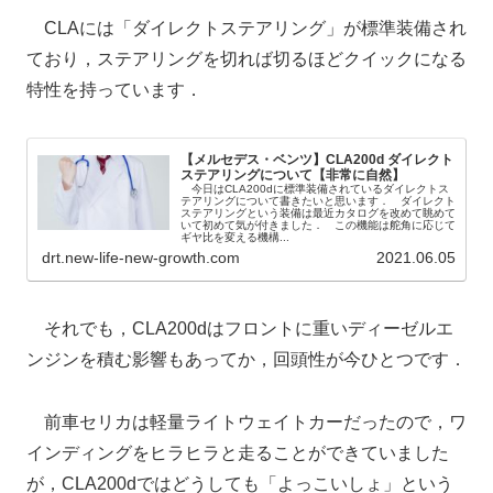
CLAには「ダイレクトステアリング」が標準装備され
ており，ステアリングを切れば切るほどクイックになる
特性を持っています．
【メルセデス・ベンツ】CLA200d ダイレクト
ステアリングについて【非常に自然】
今日はCLA200dに標準装備されているダイレクトス
テアリングについて書きたいと思います． ダイレクト
ステアリングという装備は最近カタログを改めて眺めて
いて初めて気が付きました． この機能は舵角に応じて
ギヤ比を変える機構...
drt.new-life-new-growth.com
2021.06.05
それでも，CLA200dはフロントに重いディーゼルエ
ンジンを積む影響もあってか，回頭性が今ひとつです．
前車セリカは軽量ライトウェイトカーだったので，ワ
インディングをヒラヒラと走ることができていました
が，CLA200dではどうしても「よっこいしょ」という