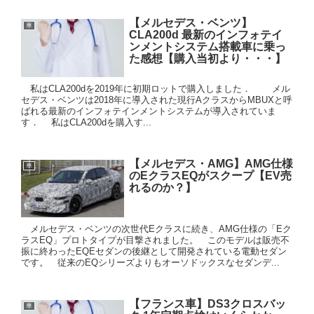
【メルセデス・ベンツ】
車
CLA200d 最新のインフォテイ
ンメントシステム搭載車に乗っ
た感想【購入当初より・・・】
私はCLA200dを2019年に初期ロットで購入しました． メル
セデス・ベンツは2018年に導入された現行AクラスからMBUXと呼
ばれる最新のインフォテインメントシステムが導入されていま
す． 私はCLA200dを購入す...
【メルセデス・AMG】AMG仕様
車
のEクラスEQがスクープ【EV売
れるのか？】
メルセデス・ベンツの次世代Eクラスに続き、AMG仕様の「Eク
ラスEQ」プロトタイプが目撃されました。 このモデルは販売不
振に終わったEQEセダンの後継として開発されている電動セダン
です。 従来のEQシリーズよりもオーソドックスなセダンデ...
【フランス車】DS3クロスバッ
車