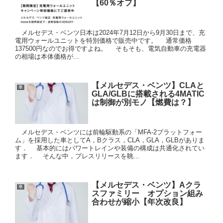
【60％オフ】
メルセデス・ベンツ日本は2024年7月12日から9月30日まで、充
電用ウォールユニットを特別価格で販売中です。 通常価格
137500円なのでお得ですよね。 そもそも、電気自動車の充電器
の相場は本体価格が...
【メルセデス・ベンツ】CLAと
車
GLA/GLBに搭載される4MATIC
は制御が別モノ【燃費は？】
メルセデス・ベンツには前輪駆動系の「MFA-2プラットフォー
ム」を採用した車としてA，Bクラス，CLA，GLA，GLBがありま
す． 基本的にはパワートレインや装備の構成は共通化されてい
ます． そんな中，プレスリリースを眺...
【メルセデス・ベンツ】Aクラ
車
スファミリー オプション組み
合わせが縮小【年次改良】