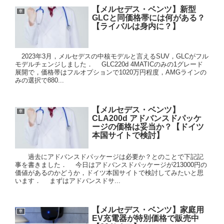
【メルセデス・ベンツ】新型
車
GLCと同価格帯には何がある？
【ライバルは身内に？】
2023年3月，メルセデスの中核モデルと言えるSUV，GLCがフル
モデルチェンジしました． GLC220d 4MATICのみの1グレード
展開で，価格帯はフルオプションで1020万円程度，AMGラインの
みの選択で880...
【メルセデス・ベンツ】
車
CLA200d アドバンスドパッケ
ージの価格は妥当か？【ドイツ
本国サイトで検討】
過去にアドバンスドパッケージは必要か？とのことで下記記
事を書きました． 今日はアドバンスドパッケージが213000円の
価値があるのかどうか，ドイツ本国サイトで検討してみたいと思
います． まずはアドバンスドサ...
【メルセデス・ベンツ】家庭用
車
EV充電器が特別価格で販売中