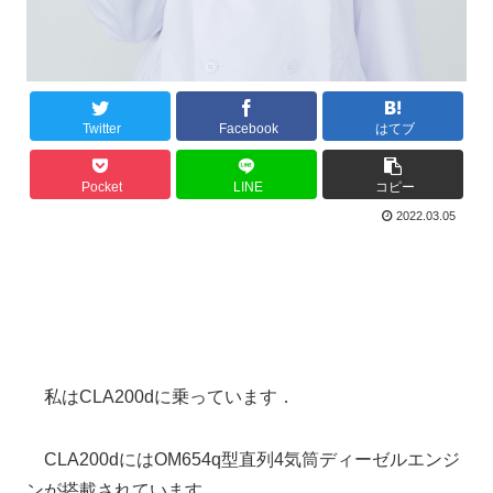
Twitter
Facebook
はてブ
Pocket
LINE
コピー
2022.03.05
私はCLA200dに乗っています．
CLA200dにはOM654q型直列4気筒ディーゼルエンジ
ンが搭載されています．