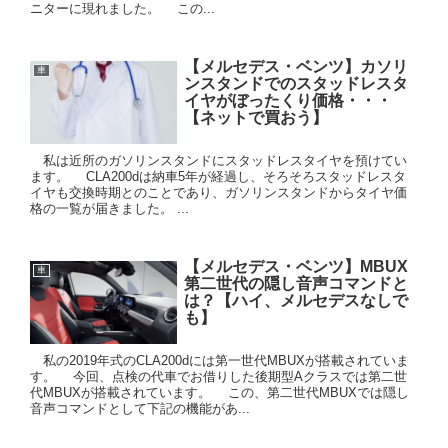
ニターに現れました。 この...
【メルセデス・ベンツ】カソリ
車
ンスタンドでのスタッドレスタ
イヤがぼったくり価格・・・
【ネットで買おう】
私は近所のガソリンスタンドにスタッドレスタイヤを預けてい
ます。 CLA200dは納車5年が経過し、そろそろスタッドレスタ
イヤも交換時期とのことであり、ガソリンスタンドからタイヤ価
格の一覧が届きました。 ...
【メルセデス・ベンツ】MBUX
車
第二世代の隠し音声コマンドと
は？【ハイ、メルセデスなしで
も】
私の2019年式のCLA200dには第一世代MBUXが搭載されていま
す。 今回、点検の代車でお借りした後期型Aクラスでは第二世
代MBUXが搭載されています。 この、第二世代MBUXでは隠し
音声コマンドとして下記の機能があ...