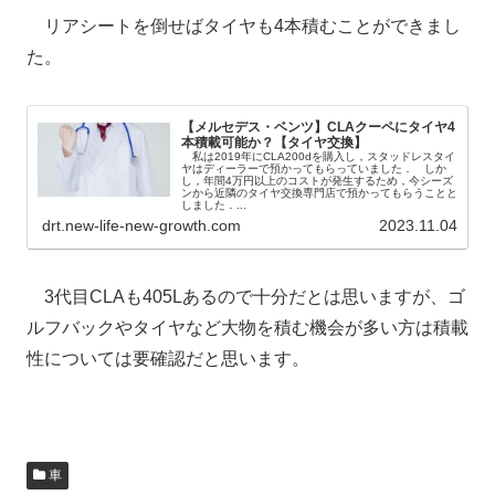
リアシートを倒せばタイヤも4本積むことができまし
た。
【メルセデス・ベンツ】CLAクーペにタイヤ4
本積載可能か？【タイヤ交換】
私は2019年にCLA200dを購入し，スタッドレスタイ
ヤはディーラーで預かってもらっていました． しか
し，年間4万円以上のコストが発生するため，今シーズ
ンから近隣のタイヤ交換専門店で預かってもらうことと
しました．...
drt.new-life-new-growth.com
2023.11.04
3代目CLAも405Lあるので十分だとは思いますが、ゴ
ルフバックやタイヤなど大物を積む機会が多い方は積載
性については要確認だと思います。
車