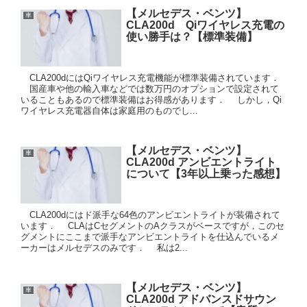
【メルセデス・ベンツ】
車
CLA200d Qiワイヤレス充電の
使い勝手は？【標準装備】
CLA200dにはQiワイヤレス充電機能が標準装備されています．
国産車や他の輸入車などでは数万円のオプションで設定されて
いることもあるので標準装備はお得感があります． しかし，Qi
ワイヤレス充電器自体は家庭用のものでし...
【メルセデス・ベンツ】
車
CLA200d アンビエントライト
について【3年以上乗った感想】
CLA200dにはド派手な64色のアンビエントライトが装備されて
います． CLAはCセグメントのAクラスがベースですが，このセ
グメントにここまで派手なアンビエントライトを仕込んでいるメ
ーカーはメルセデスのみです． 私は2...
【メルセデス・ベンツ】
車
CLA200d アドバンスドサウン