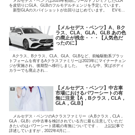
メルセデス・ベンツは2025年初頭にワールドプレミアしたCLA
を皮切りにGLA、GLBのフルモデルチェンジを予定しています。
新型GLAのスパイショットが出回りはじめています。 EVモ...
【メルセデス・ベンツ】A、Bク
車
ラス、CLA、GLA、GLB あの色
の廃止が残念・・・【人気色だ
ったのに】
Aクラス、Bクラス、CLA、GLA、GLBなど、前輪駆動系プラッ
トフォームを有するAクラスファミリーは2023年にマイナーチェン
ジが実施され、後期型へ移行しました。 そんな中、実ばボディ
カラーでも廃止され...
【メルセデス・ベンツ】中古車
車
市場におけるパワーシートの有
無に注意【A，Bクラス，CLA，
GLA，GLB】
メルセデス・ベンツのAクラスファミリー（A,Bクラス，CLA，
GLA．GLB）の中古車を検討されている方に最も注意していただ
きたいのはパワーシート搭載の有無についてです． 上記記事で
詳述していますが，2022年4月に...