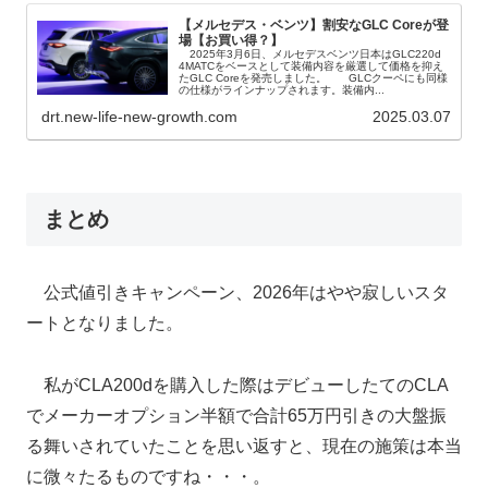
【メルセデス・ベンツ】割安なGLC Coreが登
場【お買い得？】
2025年3月6日、メルセデスベンツ日本はGLC220d
4MATCをベースとして装備内容を厳選して価格を抑え
たGLC Coreを発売しました。 GLCクーペにも同様
の仕様がラインナップされます。装備内...
drt.new-life-new-growth.com
2025.03.07
まとめ
公式値引きキャンペーン、2026年はやや寂しいスタ
ートとなりました。
私がCLA200dを購入した際はデビューしたてのCLA
でメーカーオプション半額で合計65万円引きの大盤振
る舞いされていたことを思い返すと、現在の施策は本当
に微々たるものですね・・・。