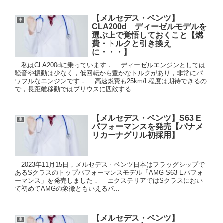
【メルセデス・ベンツ】
車
CLA200d ディーゼルモデルを
選ぶ上で覚悟しておくこと【燃
費・トルクと引き換え
に・・・】
私はCLA200dに乗っています． ディーゼルエンジンとしては
騒音や振動は少なく，低回転から豊かなトルクがあり，非常にパ
ワフルなエンジンです． 高速燃費も25km/L程度は期待できるの
で，長距離移動ではプリウスに匹敵する...
【メルセデス・ベンツ】S63 E
車
パフォーマンスを発売【パナメ
リカーナグリル初採用】
2023年11月15日，メルセデス・ベンツ日本はフラッグシップで
あるSクラスのトップパフォーマンスモデル「AMG S63 Eパフォ
ーマンス」を発売しました． エクステリアではSクラスにおい
て初めてAMGの象徴ともいえるパ...
【メルセデス・ベンツ】
車