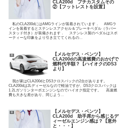
CLA200d プチカスタムその
②【フットレストを設置】
私のCLA200dにはAMGラインが装着されています． AMGラ
インを装着するとステンレスアクセル＆ブレーキペダル（ラバー
スタッド付き）が装備されます． ステンレス製のペダルはスポ
ーティーな印象をより引き立ててくれるの...
【メルセデス・ベンツ】
車
CLA200dの高速燃費のおかげで
燃料代半額？【ハイオクのDS3
より】
我が家はCLA200dとDS3クロスバックの2台があります。
CLA200dは2Lディーゼルなので軽油ですが、DS3クロスバックは
1.2Lガソリンターボエンジンなのでハイオク指定です。 高速燃
費も大きな差があり、同じよう...
【メルセデス・ベンツ】
車
CLA200d 助手席から感じるデ
ィーゼルエンジン感は？【意外
と・・・】