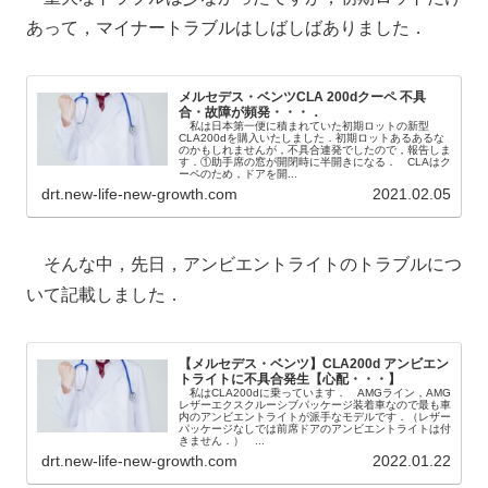
あって，マイナートラブルはしばしばありました．
メルセデス・ベンツCLA 200dクーペ 不具
合・故障が頻発・・・．
私は日本第一便に積まれていた初期ロットの新型
CLA200dを購入いたしました．初期ロットあるあるな
のかもしれませんが，不具合連発でしたので，報告しま
す．①助手席の窓が開閉時に半開きになる． CLAはク
ーペのため，ドアを開...
drt.new-life-new-growth.com
2021.02.05
そんな中，先日，アンビエントライトのトラブルにつ
いて記載しました．
【メルセデス・ベンツ】CLA200d アンビエン
トライトに不具合発生【心配・・・】
私はCLA200dに乗っています． AMGライン，AMG
レザーエクスクルーシブパッケージ装着車なので最も車
内のアンビエントライトが派手なモデルです．（レザー
パッケージなしでは前席ドアのアンビエントライトは付
きません．） ...
drt.new-life-new-growth.com
2022.01.22