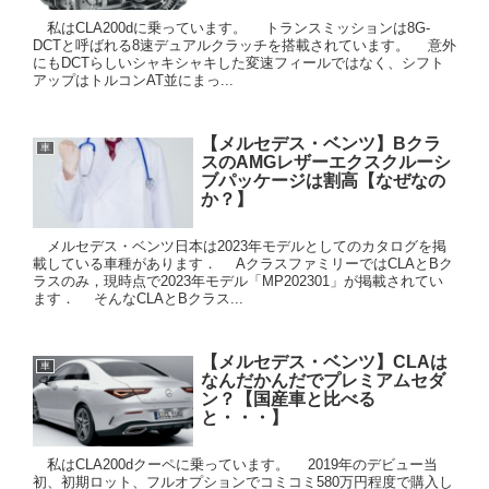
私はCLA200dに乗っています。 トランスミッションは8G-
DCTと呼ばれる8速デュアルクラッチを搭載されています。 意外
にもDCTらしいシャキシャキした変速フィールではなく、シフト
アップはトルコンAT並にまっ...
【メルセデス・ベンツ】Bクラ
車
スのAMGレザーエクスクルーシ
ブパッケージは割高【なぜなの
か？】
メルセデス・ベンツ日本は2023年モデルとしてのカタログを掲
載している車種があります． AクラスファミリーではCLAとBク
ラスのみ，現時点で2023年モデル「MP202301」が掲載されてい
ます． そんなCLAとBクラス...
【メルセデス・ベンツ】CLAは
車
なんだかんだでプレミアムセダ
ン？【国産車と比べる
と・・・】
私はCLA200dクーペに乗っています。 2019年のデビュー当
初、初期ロット、フルオプションでコミコミ580万円程度で購入し