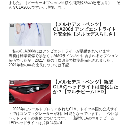
ました。（メーカーオプション半額や消費税8％の恩恵あり） そ
んなCLA200dですが、現在、同...
【メルセデス・ベンツ】
車
CLA200d アンビエントライト
と安全性【メルセデスらしさ】
私のCLA200dにはアンビエントライトが装備されています．
当初は標準装備ではなく，AMGラインの中に含まれるオプション
装備でしたが，2021年秋の年次改良で標準装備化されました．
2021年秋の年次改良については下記...
【メルセデス・ベンツ】新型
車
CLAのヘッドライトは進化した
か？【マルチビームLED】
2025年にワールドプレミアされたCLA、ドイツ本国の公式サイ
トではコンフィグレーターが利用可能となっています。 今回は
ヘッドライトの進化についてです。 新型CLAのマルチビーム
LEDヘッドライトは片側24個のL...