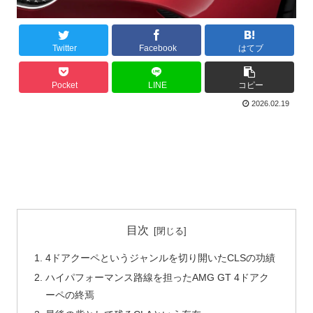
Twitter
Facebook
はてブ
Pocket
LINE
コピー
2026.02.19
目次
4ドアクーペというジャンルを切り開いたCLSの功績
ハイパフォーマンス路線を担ったAMG GT 4ドアク
ーペの終焉