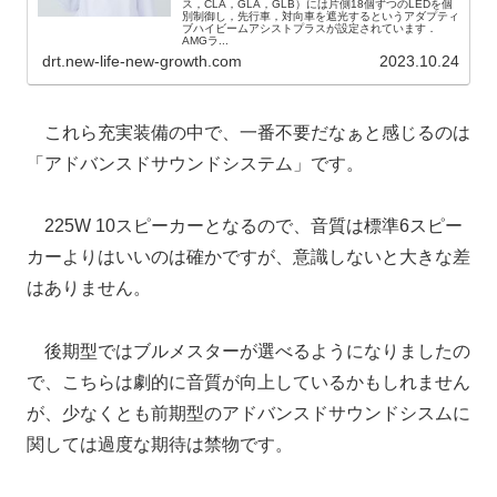
ス，CLA，GLA，GLB）には片側18個ずつのLEDを個
別制御し，先行車，対向車を遮光するというアダプティ
ブハイビームアシストプラスが設定されています．
AMGラ...
drt.new-life-new-growth.com
2023.10.24
これら充実装備の中で、一番不要だなぁと感じるのは
「アドバンスドサウンドシステム」です。
225W 10スピーカーとなるので、音質は標準6スピー
カーよりはいいのは確かですが、意識しないと大きな差
はありません。
後期型ではブルメスターが選べるようになりましたの
で、こちらは劇的に音質が向上しているかもしれません
が、少なくとも前期型のアドバンスドサウンドシスムに
関しては過度な期待は禁物です。