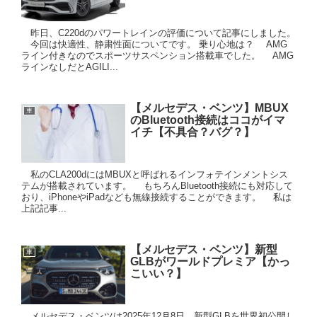
昨日、C220dのパワートレインの評価について記事にしました。
今回は快適性、静粛性面についてです。 乗り心地は？ AMG
ライン付きなのでスポーツサスペンション搭載車でした。 AMG
ラインなしだとAGILI...
【メルセデス・ベンツ】MBUX
車
のBluetooth接続はココがイマ
イチ【不具合？バグ？】
私のCLA200dにはMBUXと呼ばれるインフォテインメントシス
テムが搭載されています。 もちろんBluetooth接続にも対応して
おり、iPhoneやiPadなども無線接続することができます。 私は
上記記事...
【メルセデス・ベンツ】新型
車
GLBがワールドプレミア【かっ
こいい？】
メルセデス・ベンツは2025年12月8日、新型GLBを世界初公開し