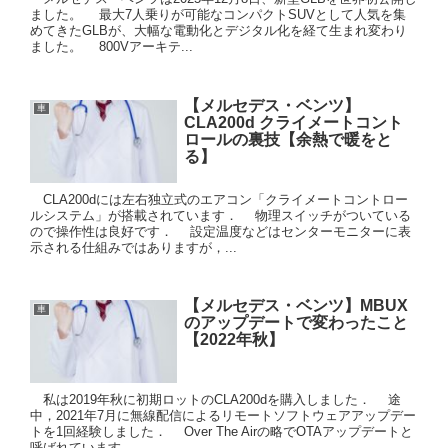
ました。 最大7人乗りが可能なコンパクトSUVとして人気を集
めてきたGLBが、大幅な電動化とデジタル化を経て生まれ変わり
ました。 800Vアーキテ...
【メルセデス・ベンツ】
車
CLA200d クライメートコント
ロールの裏技【余熱で暖をと
る】
CLA200dには左右独立式のエアコン「クライメートコントロー
ルシステム」が搭載されています． 物理スイッチがついている
ので操作性は良好です． 設定温度などはセンターモニターに表
示される仕組みではありますが，...
【メルセデス・ベンツ】MBUX
車
のアップデートで変わったこと
【2022年秋】
私は2019年秋に初期ロットのCLA200dを購入しました． 途
中，2021年7月に無線配信によるリモートソフトウェアアップデー
トを1回経験しました． Over The Airの略でOTAアップデートと
呼ばれています． ...