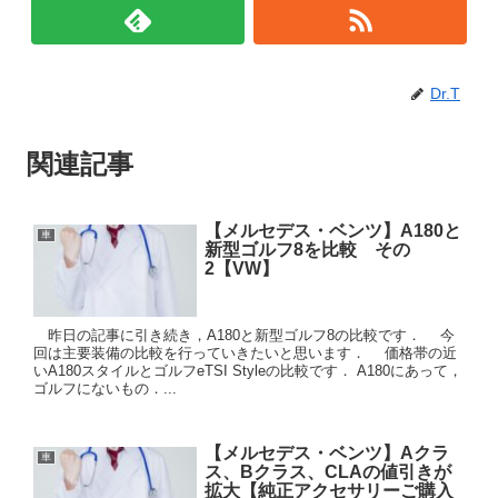
Dr.T
関連記事
【メルセデス・ベンツ】A180と
車
新型ゴルフ8を比較 その
2【VW】
昨日の記事に引き続き，A180と新型ゴルフ8の比較です． 今
回は主要装備の比較を行っていきたいと思います． 価格帯の近
いA180スタイルとゴルフeTSI Styleの比較です． A180にあって，
ゴルフにないもの．...
【メルセデス・ベンツ】Aクラ
車
ス、Bクラス、CLAの値引きが
拡大【純正アクセサリーご購入