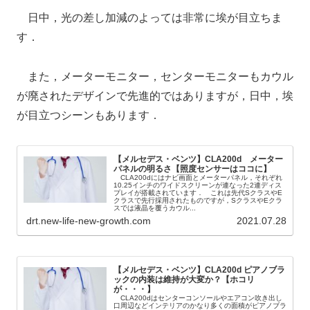
日中，光の差し加減のよっては非常に埃が目立ちま
す．
また，メーターモニター，センターモニターもカウル
が廃されたデザインで先進的ではありますが，日中，埃
が目立つシーンもあります．
【メルセデス・ベンツ】CLA200d メーター
パネルの明るさ【照度センサーはココに】
CLA200dにはナビ画面とメーターパネル，それぞれ
10.25インチのワイドスクリーンが連なった2連ディス
プレイが搭載されています． これは先代SクラスやE
クラスで先行採用されたものですが，SクラスやEクラ
スでは液晶を覆うカウル...
drt.new-life-new-growth.com
2021.07.28
【メルセデス・ベンツ】CLA200d ピアノブラ
ックの内装は維持が大変か？【ホコリ
が・・・】
CLA200dはセンターコンソールやエアコン吹き出し
口周辺などインテリアのかなり多くの面積がピアノブラ