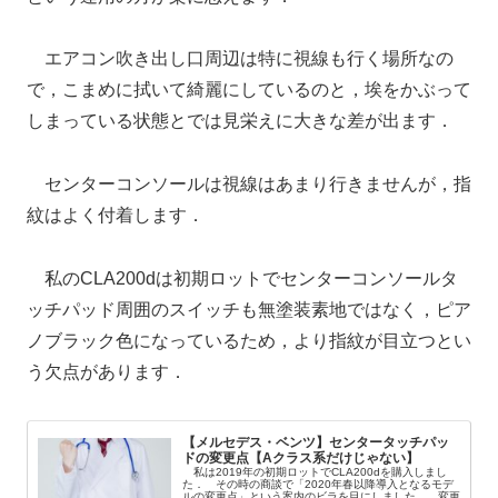
エアコン吹き出し口周辺は特に視線も行く場所なの
で，こまめに拭いて綺麗にしているのと，埃をかぶって
しまっている状態とでは見栄えに大きな差が出ます．
センターコンソールは視線はあまり行きませんが，指
紋はよく付着します．
私のCLA200dは初期ロットでセンターコンソールタ
ッチパッド周囲のスイッチも無塗装素地ではなく，ピア
ノブラック色になっているため，より指紋が目立つとい
う欠点があります．
【メルセデス・ベンツ】センタータッチパッ
ドの変更点【Aクラス系だけじゃない】
私は2019年の初期ロットでCLA200dを購入しまし
た． その時の商談で「2020年春以降導入となるモデ
ルの変更点」という案内のビラを目にしました． 変更