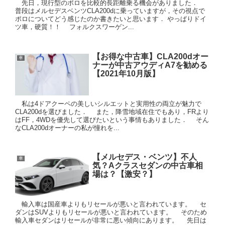
先日，現行型のポロを比較的長距離乗る機会がありました．
普段はメルセデスベンツCLA200dに乗っていますが，その視点で
ポロについてどう感じたのか書きたいと思います． やっぱりドイ
ツ車，硬質！！ フォルクスワーゲン...
【お得な中古車】CLA200dオー
車
ナーが中古アウディA7を勧める
【2021年10月版】
私は4ドアクーペの美しいシルエットと実用性の両立が魅力で
CLA200dを選びました． また，降雪地域在住でもあり，FRより
はFF，4WDを優先して選びたいという事情もありました． そん
なCLA200dオーナーの私が憧れを...
【メルセデス・ベンツ】不人
車
気？Aクラスセダンの中古車相
場は？【激安？】
輸入車は国産車よりもリセールが悪いと言われています。 セ
ダンはSUVよりもリセールが悪いと言われています。 そのため
輸入車セダンはリセールが非常に悪い傾向にあります。 先日は