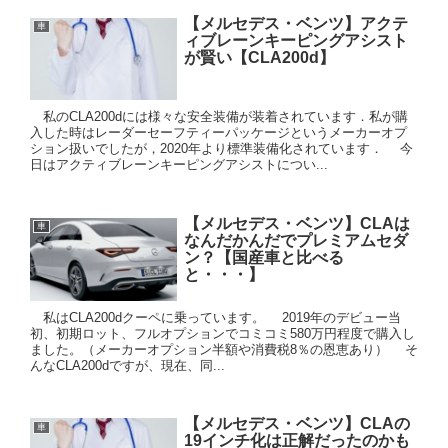
【メルセデス・ベンツ】アクテ
車
ィブレーンキーピングアシスト
が賢い【CLA200d】
私のCLA200dには様々な安全装備が装着されています．私が購
入した時はレーダーセーフティーパッケージというメーカーオプ
ション扱いでしたが，2020年より標準装備化されています． 今
日はアクティブレーンキーピングアシストについ...
【メルセデス・ベンツ】CLAは
車
なんだかんだでプレミアムセダ
ン？【国産車と比べる
と・・・】
私はCLA200dクーペに乗っています。 2019年のデビュー当
初、初期ロット、フルオプションでコミコミ580万円程度で購入し
ました。（メーカーオプション半額や消費税8％の恩恵あり） そ
んなCLA200dですが、現在、同...
【メルセデス・ベンツ】CLAの
車
19インチ化は正解だったのかも