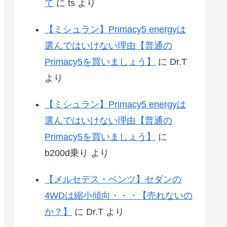
て
に
ts
より
【ミシュラン】Primacy5 energyは
選んではいけない理由【普通の
Primacy5を買いましょう】
に
Dr.T
より
【ミシュラン】Primacy5 energyは
選んではいけない理由【普通の
Primacy5を買いましょう】
に
b200d乗り
より
【メルセデス・ベンツ】セダンの
4WDは縮小傾向・・・【売れないの
か？】
に
Dr.T
より