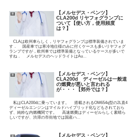
【メルセデス・ベンツ】
車
CLA200d リヤフォグランプに
ついて【使い方，使用頻度
は？】
CLAは欧州車らしく，リヤフォグランプは標準装備されていま
す． 国産車では寒冷地仕様のみに付くケースも多いリヤフォグ
ランプですが，欧州車では標準装備となっているケースが多いで
すね． メルセデスのヘッドライトはAu...
【メルセデス・ベンツ】
車
CLA200d ディーゼルは一般道
の燃費が悪いと言われる
が・・・【郊外では？】
私はCLA200dに乗っています。 搭載されるOM654q型の2L直4
ディーゼルエンジンはマイルドハイブリッド化などもされておら
ず、純粋な内燃機関です。 高速燃費はディーゼルらしく素晴ら
しいですが、渋滞の市街地では国産ハ...
【メルセデス・ベンツ】
車