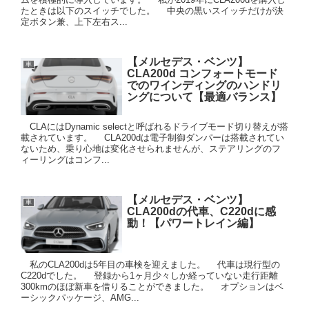
たときは以下のスイッチでした。 中央の黒いスイッチだけが決
定ボタン兼、上下左右ス...
【メルセデス・ベンツ】
車
CLA200d コンフォートモード
でのワインディングのハンドリ
ングについて【最適バランス】
CLAにはDynamic selectと呼ばれるドライブモード切り替えが搭
載されています。 CLA200dは電子制御ダンパーは搭載されてい
ないため、乗り心地は変化させられませんが、ステアリングのフ
ィーリングはコンフ...
【メルセデス・ベンツ】
車
CLA200dの代車、C220dに感
動！【パワートレイン編】
私のCLA200dは5年目の車検を迎えました。 代車は現行型の
C220dでした。 登録から1ヶ月少々しか経っていない走行距離
300kmのほぼ新車を借りることができました。 オプションはベ
ーシックパッケージ、AMG...