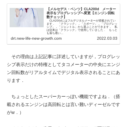
【メルセデス・ベンツ】CLA200d メーター
表示をプログレッシブへ変更【エンジン回転
数チェック】
CLA200dにはフルデジタルメーターが搭載されてい
ます． 「クラシック」，「スポーツ」，「プログレッ
シブ」，「ジェントル」から選ぶことができます． 私
は従来は「クラシック」で使用していました． もっと
も落ち着い...
drt.new-life-new-growth.com
2022.03.03
その理由は上記記事に詳述していますが，プログレッ
シブ表示だけの特権としてタコメーターの中央にエンジ
ン回転数がリアルタイムでデジタル表示されることにあ
ります．
ちょっとしたスーパーカーっぽい機能ですよね．（搭
載されるエンジンは高回転とは言い難いディーゼルです
がw．）