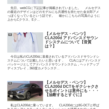
先日、webCGに下記記事が掲載されていました。 メルセデス
の最近のデザインはどのモデルにも共通性を持たせた金太郎アメ
っぽくなっているという話です。 確かにこちらの写真のように
上からCクラス、Eク...
【メルセデス・ベンツ】
車
CLA200d アドバンスドサウン
ドシステムについて【音質
は？】
今日は私のCLA200dに装着されているアドバンスドサウンドシ
ステムについて記載したいと思います． CLAにはアドバンスド
パッケージとしてアドバンスドサウンドシステム，ヘッドアップ
ディスプレイ，360度カメラシステ...
【メルセデス・ベンツ】
車
CLA200d DCTをギクシャクさ
せるポイントは意外にも・・・
【油断するとすぐに】
私はCLA200dに乗っています。 CLA200dには8G-DCTと呼ば