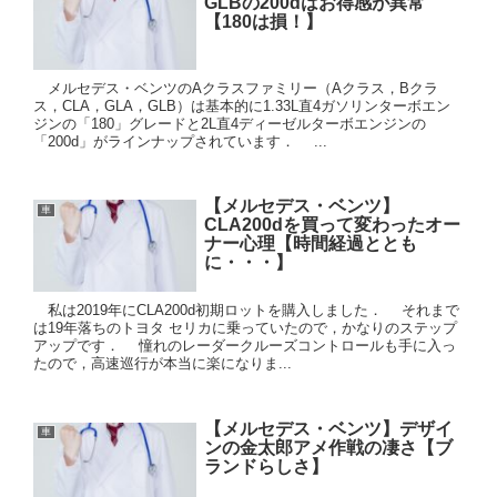
GLBの200dはお得感が異常
【180は損！】
メルセデス・ベンツのAクラスファミリー（Aクラス，Bクラ
ス，CLA，GLA，GLB）は基本的に1.33L直4ガソリンターボエン
ジンの「180」グレードと2L直4ディーゼルターボエンジンの
「200d」がラインナップされています． ...
【メルセデス・ベンツ】
車
CLA200dを買って変わったオー
ナー心理【時間経過ととも
に・・・】
私は2019年にCLA200d初期ロットを購入しました． それまで
は19年落ちのトヨタ セリカに乗っていたので，かなりのステップ
アップです． 憧れのレーダークルーズコントロールも手に入っ
たので，高速巡行が本当に楽になりま...
【メルセデス・ベンツ】デザイ
車
ンの金太郎アメ作戦の凄さ【ブ
ランドらしさ】