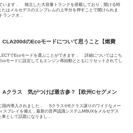
っています． 独立した大容量トランクを搭載しており，開ける時
またはメルセデスのエンブレムの上半分を押すことで開けられま
ランクオ...
CLA200dのEcoモードについて思うこと【燃費
 SELECTでEcoモードを選ぶことができます． 詳細についてはこち
Ecoモードに設定してもエンジン再始動とともにリセットされてし
】Aクラス 気がつけば最古参？【欧州Cセグメン
月に国内導入されました． SクラスやEクラス譲りのワイドなメー
ィスプレイを備え，最新の音声認識システムMBUXをメルセデス
車として話題になりまし...