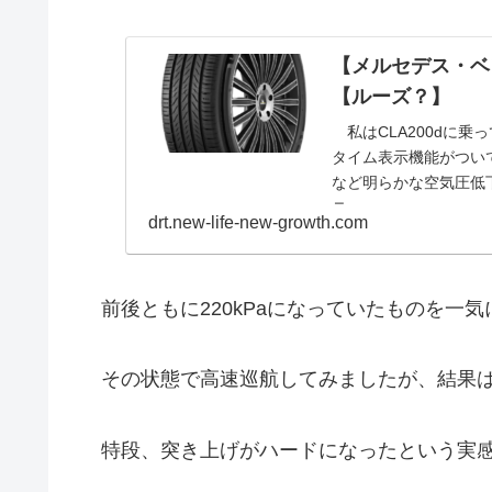
【メルセデス・ベン
【ルーズ？】
私はCLA200dに乗
タイム表示機能がつい
など明らかな空気圧低
テ...
drt.new-life-new-growth.com
前後ともに220kPaになっていたものを一気に前
その状態で高速巡航してみましたが、結果は
特段、突き上げがハードになったという実感