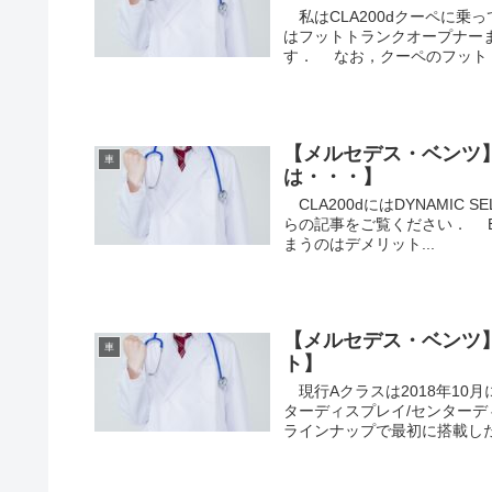
私はCLA200dクーペに乗
はフットトランクオープナー
す． なお，クーペのフットト
【メルセデス・ベンツ】
車
は・・・】
CLA200dにはDYNAMIC
らの記事をご覧ください． 
まうのはデメリット...
【メルセデス・ベンツ
車
ト】
現行Aクラスは2018年10
ターディスプレイ/センターデ
ラインナップで最初に搭載した