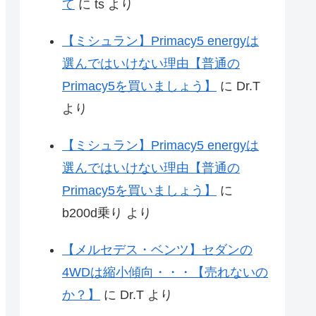
て
に
ts
より
【ミシュラン】Primacy5 energyは
選んではいけない理由【普通の
Primacy5を買いましょう】
に
Dr.T
より
【ミシュラン】Primacy5 energyは
選んではいけない理由【普通の
Primacy5を買いましょう】
に
b200d乗り
より
【メルセデス・ベンツ】セダンの
4WDは縮小傾向・・・【売れないの
か？】
に
Dr.T
より