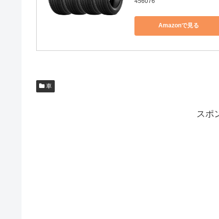
456076
Amazonで見る
車
スポ