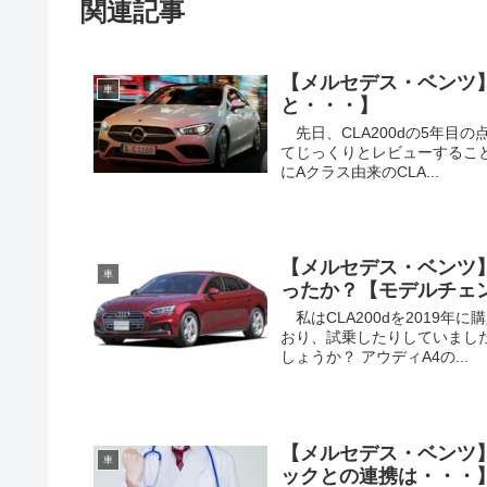
関連記事
【メルセデス・ベンツ
車
と・・・】
先日、CLA200dの5年目
てじっくりとレビューするこ
にAクラス由来のCLA...
【メルセデス・ベンツ】
車
ったか？【モデルチェ
私はCLA200dを2019年
おり、試乗したりしていまし
しょうか？ アウディA4の...
【メルセデス・ベンツ】
車
ックとの連携は・・・