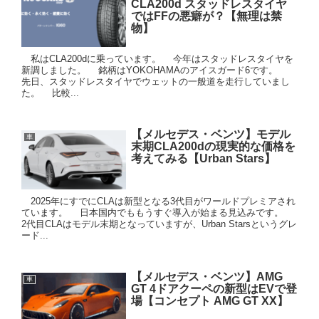
CLA200d スタッドレスタイヤ
ではFFの悪癖が？【無理は禁
物】
私はCLA200dに乗っています。 今年はスタッドレスタイヤを
新調しました。 銘柄はYOKOHAMAのアイスガード6です。
先日、スタッドレスタイヤでウェットの一般道を走行していまし
た。 比較...
【メルセデス・ベンツ】モデル
車
末期CLA200dの現実的な価格を
考えてみる【Urban Stars】
2025年にすでにCLAは新型となる3代目がワールドプレミアされ
ています。 日本国内でももうすぐ導入が始まる見込みです。
2代目CLAはモデル末期となっていますが、Urban Starsというグレ
ード...
【メルセデス・ベンツ】AMG
車
GT 4ドアクーペの新型はEVで登
場【コンセプト AMG GT XX】