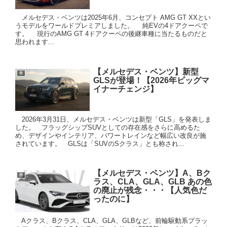
メルセデス・ベンツは2025年6月、コンセプト AMG GT XXとい
うモデルをワールドプレミアしました。 純EVの4ドアクーペで
す。 現行のAMG GT 4ドアクーペの後継車種に当たるものだと
思われます...
【メルセデス・ベンツ】新型
車
GLSが登場！【2026年ビッグマ
イナーチェンジ】
2026年3月31日、メルセデス・ベンツは新型「GLS」を発表しま
した。 フラッグシップSUVとしての存在感をさらに高めるた
め、デザインやインテリア、パワートレインなど幅広い改良が施
されています。 GLSは「SUVのSクラス」とも称され...
【メルセデス・ベンツ】A、Bク
車
ラス、CLA、GLA、GLB あの色
の廃止が残念・・・【人気色だ
ったのに】
Aクラス、Bクラス、CLA、GLA、GLBなど、前輪駆動系プラッ